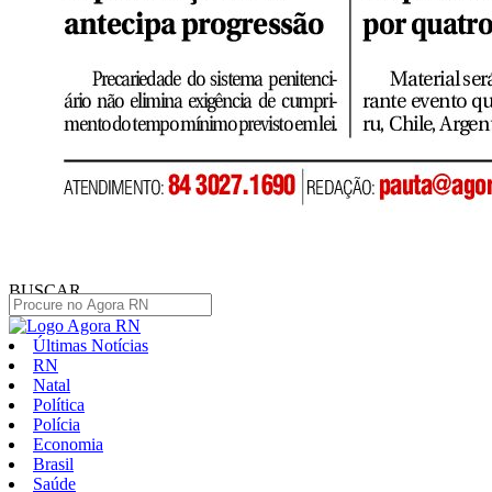
BUSCAR
Últimas Notícias
RN
Natal
Política
Polícia
Economia
Brasil
Saúde