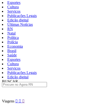
Esportes
Cultura
Serviços
Publicações Legais
Edição digital
Últimas Notícias
RN
Natal
Política
Polícia
Economia
Brasil
Saúde
Esportes
Cultura
Serviços
Publicações Legais
Edição digital
BUSCAR
ÚLTIMAS
Pular
Viagens
para
o