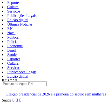
Esportes
Cultura
Serviços
Publicações Legais
Edição digital
Últimas Notícias
RN
Natal
Política
Polícia
Economia
Brasil
Saúde
Esportes
Cultura
Serviços
Publicações Legais
Edição digital
BUSCAR
ÚLTIMAS
al de 2026 é a primeira do século sem mulheres em chapas competitivas
Pular
Saúde
para
o