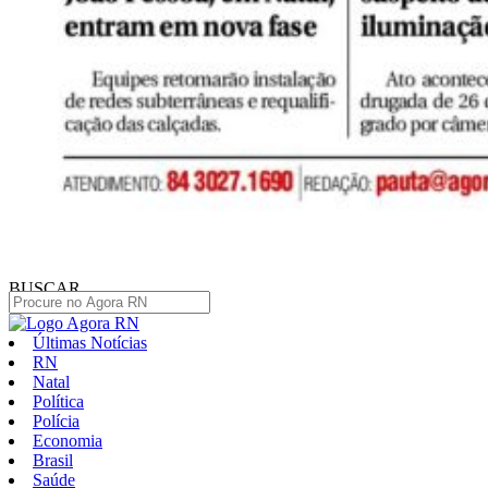
BUSCAR
Últimas Notícias
RN
Natal
Política
Polícia
Economia
Brasil
Saúde