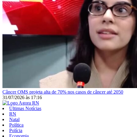
Câncer
OMS projeta alta de 70% nos casos de câncer até 2050
31/07/2026
às
17:16
Últimas Notícias
RN
Natal
Política
Polícia
Economia