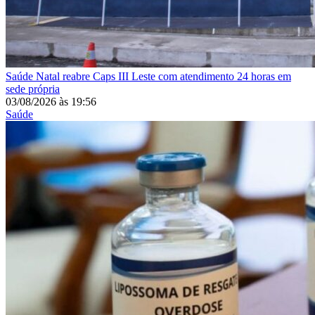
Saúde
Natal reabre Caps III Leste com atendimento 24 horas em
sede própria
03/08/2026
às
19:56
Saúde