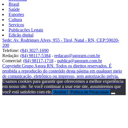
Brasil
Saúde
Esportes
Cultura
Serviços
Publicações Legais
Edição digital
Sede: Av. Rodrigues Alves, 955 - Tirol, Natal - RN, CEP:59020-
200
Telefone:
(84) 3027-1690
Redação:
(84) 98117-5384
-
redacao@agorarn.com.br
Comercial:
(84) 98117-1718
-
publica@agorarn.com.br
Copyright Grupo Agora RN. Todos os direitos reservados. É
proibida a reprodução do conteúdo desta página em qualquer meio
de comunicação, eletrônico ou impresso, sem autorização prévia.
Usamos cookies para garantir que oferecemos a melhor experiência
em nosso site. Se você continuar a usar este site, assumiremos que
você está satisfeito com ele.
Aceitar
Politica de Privacidade