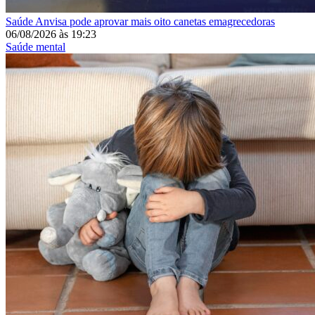
Saúde
Anvisa pode aprovar mais oito canetas emagrecedoras
06/08/2026
às
19:23
Saúde mental