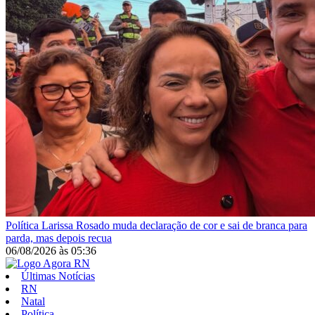
Política
Larissa Rosado muda declaração de cor e sai de branca para
parda, mas depois recua
06/08/2026
às
05:36
Últimas Notícias
RN
Natal
Política