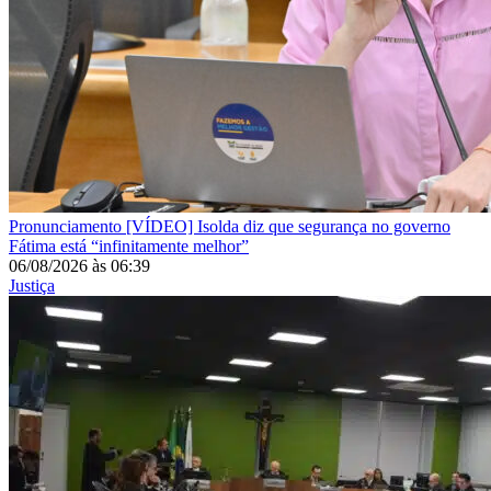
Pronunciamento
[VÍDEO] Isolda diz que segurança no governo
Fátima está “infinitamente melhor”
06/08/2026
às
06:39
Justiça