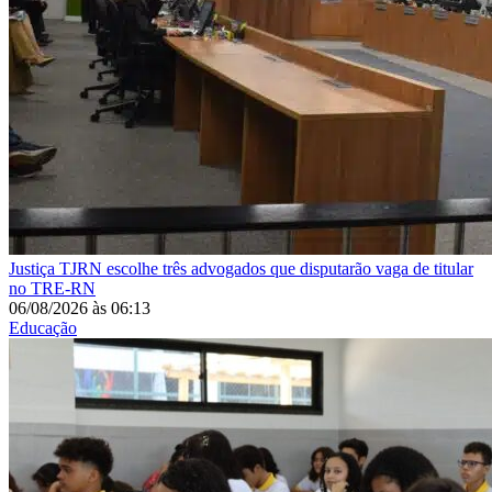
Justiça
TJRN escolhe três advogados que disputarão vaga de titular
no TRE-RN
06/08/2026
às
06:13
Educação