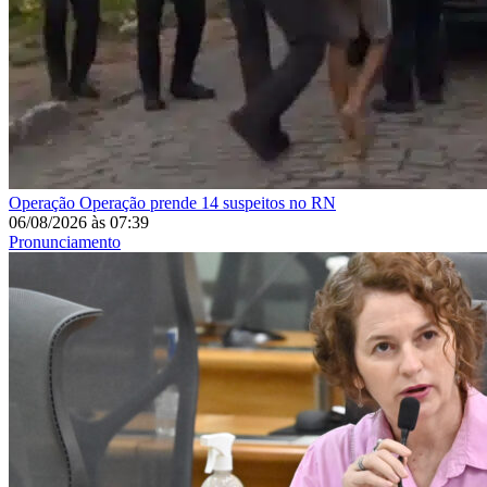
Operação
Operação prende 14 suspeitos no RN
06/08/2026
às
07:39
Pronunciamento