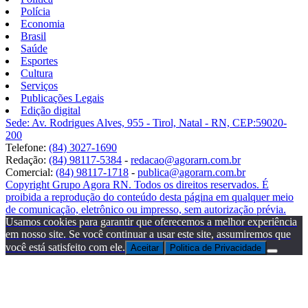
Polícia
Economia
Brasil
Saúde
Esportes
Cultura
Serviços
Publicações Legais
Edição digital
Sede: Av. Rodrigues Alves, 955 - Tirol, Natal - RN, CEP:59020-
200
Telefone:
(84) 3027-1690
Redação:
(84) 98117-5384
-
redacao@agorarn.com.br
Comercial:
(84) 98117-1718
-
publica@agorarn.com.br
Copyright Grupo Agora RN. Todos os direitos reservados. É
proibida a reprodução do conteúdo desta página em qualquer meio
de comunicação, eletrônico ou impresso, sem autorização prévia.
Usamos cookies para garantir que oferecemos a melhor experiência
em nosso site. Se você continuar a usar este site, assumiremos que
você está satisfeito com ele.
Aceitar
Politica de Privacidade