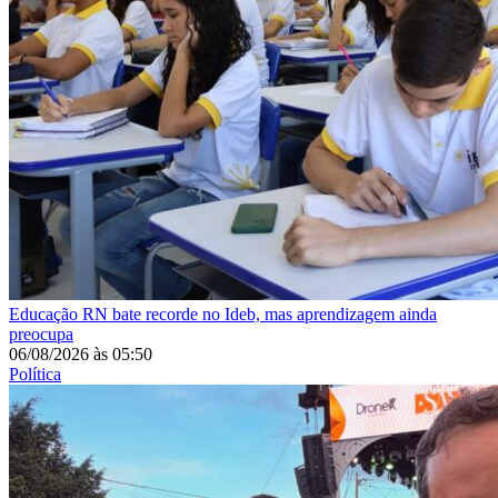
Educação
RN bate recorde no Ideb, mas aprendizagem ainda
preocupa
06/08/2026
às
05:50
Política