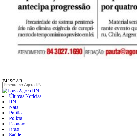
BUSCAR
Últimas Notícias
RN
Natal
Política
Polícia
Economia
Brasil
Saúde