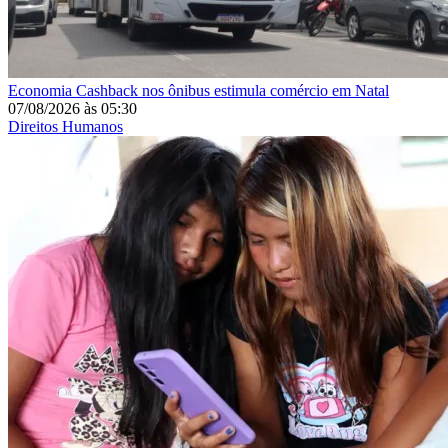
Economia
Cashback nos ônibus estimula comércio em Natal
07/08/2026
às
05:30
Direitos Humanos