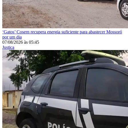
‘Gatos’
Cosern recupera energia suficiente para abastecer Mossoró
por um dia
07/08/2026
às
05:45
Justiça