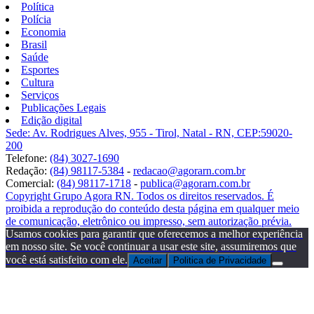
Política
Polícia
Economia
Brasil
Saúde
Esportes
Cultura
Serviços
Publicações Legais
Edição digital
Sede: Av. Rodrigues Alves, 955 - Tirol, Natal - RN, CEP:59020-
200
Telefone:
(84) 3027-1690
Redação:
(84) 98117-5384
-
redacao@agorarn.com.br
Comercial:
(84) 98117-1718
-
publica@agorarn.com.br
Copyright Grupo Agora RN. Todos os direitos reservados. É
proibida a reprodução do conteúdo desta página em qualquer meio
de comunicação, eletrônico ou impresso, sem autorização prévia.
Usamos cookies para garantir que oferecemos a melhor experiência
em nosso site. Se você continuar a usar este site, assumiremos que
você está satisfeito com ele.
Aceitar
Politica de Privacidade