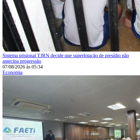
Sistema prisional
TJRN decide que superlotação de presídio não
antecipa progressão
07/08/2026
às
05:34
Economia