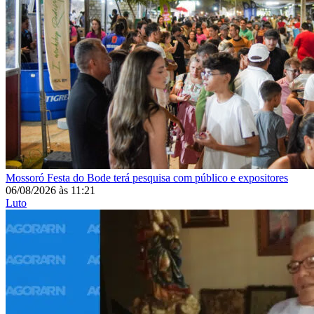
Mossoró
Festa do Bode terá pesquisa com público e expositores
06/08/2026
às
11:21
Luto