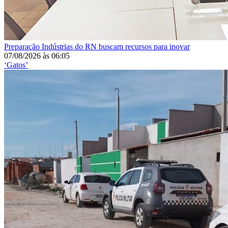
Preparação
Indústrias do RN buscam recursos para inovar
07/08/2026
às
06:05
‘Gatos’