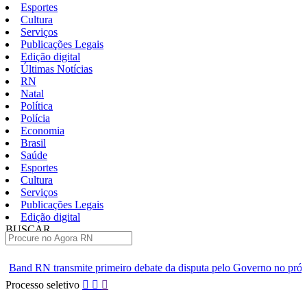
Esportes
Cultura
Serviços
Publicações Legais
Edição digital
Últimas Notícias
RN
Natal
Política
Polícia
Economia
Brasil
Saúde
Esportes
Cultura
Serviços
Publicações Legais
Edição digital
BUSCAR
ÚLTIMAS
rimeiro debate da disputa pelo Governo no próximo domingo 9
Pular
Processo seletivo
para
o