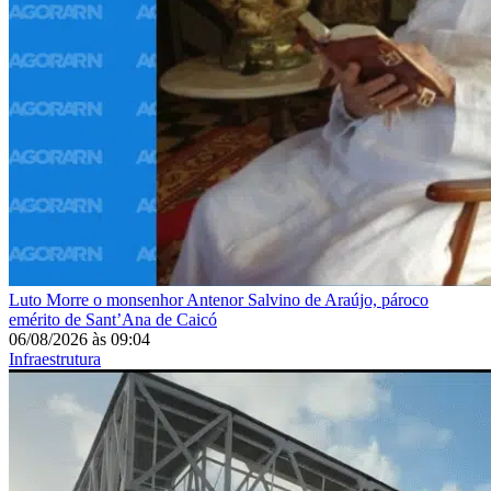
Luto
Morre o monsenhor Antenor Salvino de Araújo, pároco
emérito de Sant’Ana de Caicó
06/08/2026
às
09:04
Infraestrutura