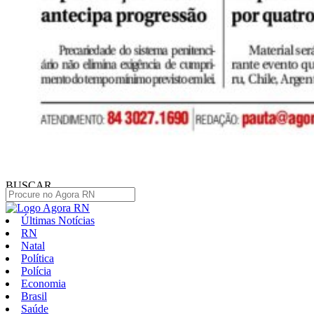
BUSCAR
Últimas Notícias
RN
Natal
Política
Polícia
Economia
Brasil
Saúde