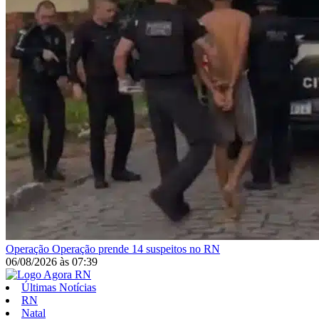
Operação
Operação prende 14 suspeitos no RN
06/08/2026
às
07:39
Últimas Notícias
RN
Natal