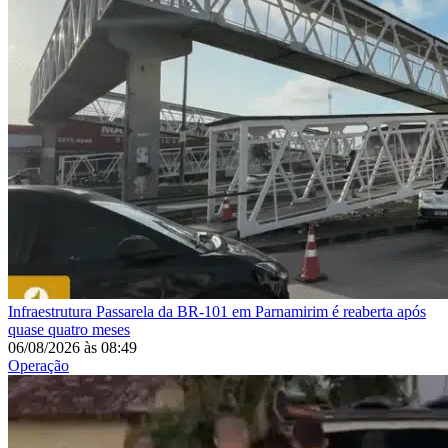
Infraestrutura
Passarela da BR-101 em Parnamirim é reaberta após
quase quatro meses
06/08/2026
às
08:49
Operação