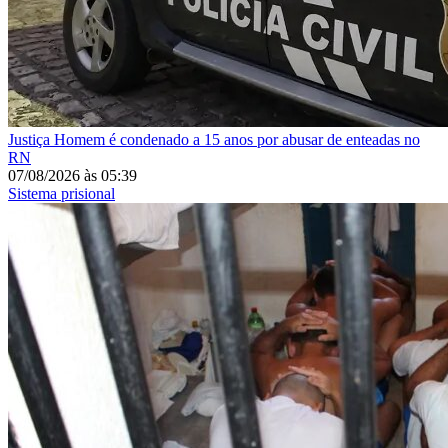
Justiça
Homem é condenado a 15 anos por abusar de enteadas no
RN
07/08/2026
às
05:39
Sistema prisional