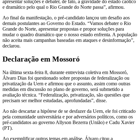
apresentar soluções e debater, de fato, a gravidade do estado caótico
e dramático pelo qual o Rio Grande do Norte passa”, afirmou.
Ao final da manifestação, o pré-candidato lançou um desafio aos
demais postulantes ao Governo do Estado. “Vamos debater o Rio
Grande do Norte, apresentar propostas e propor soluções para
mudar o quadro dramático que o nosso estado enfrenta. A população
não aceita mais campanhas baseadas em ataques e desinformação”,
declarou.
Declaração em Mossoró
Na última sexta-feira 8, durante entrevista coletiva em Mossoró,
Álvaro Dias foi questionado sobre propostas de federalização ou
privatização da Uern e afirmou que o assunto, assim como outras
medidas em discussão no plano de governo, será submetido a
avaliação técnica. “Federalização, privatização, são questões que
precisam ser melhor estudadas, aprofundadas”, disse.
Ao não descartar a hipótese de se desfazer da Uern, ele foi criticado
pela comunidade universitária e por adversários políticos, como os
pré-candidatos ao governo Allyson Bezerra (União) e Cadu Xavier
(PT).
Ao exemplificar outros temas em análise, Álvaro citou a