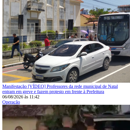
Manifestação
[VÍDEO] Professores da rede municipal de Natal
entram em greve e fazem protesto em frente à Prefeitura
06/08/2026
às
11:42
Operação