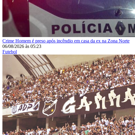
Crime
Homem é preso após incêndio em casa da ex na Zona Norte
06/08/2026
às
05:23
Futebol