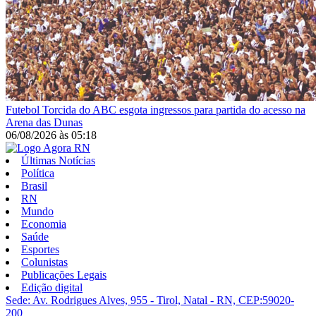
Futebol
Torcida do ABC esgota ingressos para partida do acesso na
Arena das Dunas
06/08/2026
às
05:18
Últimas Notícias
Política
Brasil
RN
Mundo
Economia
Saúde
Esportes
Colunistas
Publicações Legais
Edição digital
Sede: Av. Rodrigues Alves, 955 - Tirol, Natal - RN, CEP:59020-
200