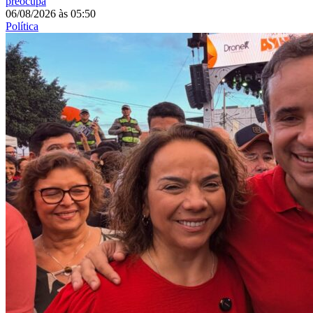
preocupa
06/08/2026
às
05:50
Política