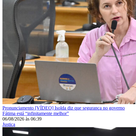
Pronunciamento
[VÍDEO] Isolda diz que segurança no governo
Fátima está “infinitamente melhor”
06/08/2026
às
06:39
Justiça