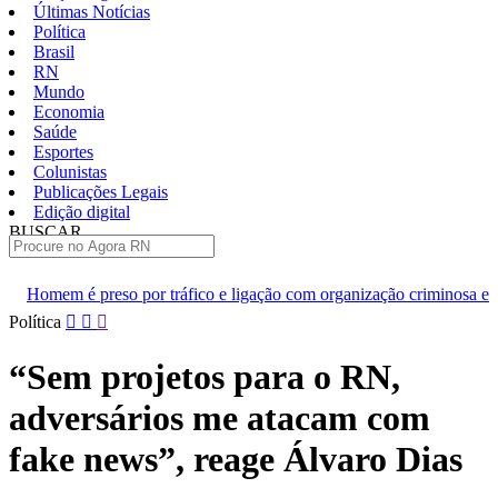
Últimas Notícias
Política
Brasil
RN
Mundo
Economia
Saúde
Esportes
Colunistas
Publicações Legais
Edição digital
BUSCAR
ÚLTIMAS
tráfico e ligação com organização criminosa em Natal
Ansiedade
Pular
Política
para
o
“Sem projetos para o RN,
conteúdo
adversários me atacam com
fake news”, reage Álvaro Dias