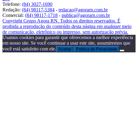
Telefone:
(84) 3027-1690
Redação:
(84) 98117-5384
-
redacao@agorarn.com.br
Comercial:
(84) 98117-1718
-
publica@agorarn.com.br
Copyright Grupo Agora RN. Todos os direitos reservados. É
proibida a reprodução do conteúdo desta página em qualquer meio
de comunicação, eletrônico ou impresso, sem autorização prévia.
Usamos cookies para garantir que oferecemos a melhor experiência
em nosso site. Se você continuar a usar este site, assumiremos que
você está satisfeito com ele.
Aceitar
Politica de Privacidade