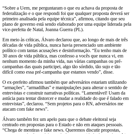
“Sobre a Uern, me perguntaram o que eu achava da proposta de
federalização e o que respondi foi que qualquer proposta deverá ser
primeiro analisada pela equipe técnica”, afirmou, citando que seu
plano de governo está sendo elaborado por uma equipe liderada pela
vice-prefeita de Natal, Joanna Guerra (PL).
Em meio às críticas, Álvaro declarou que, ao longo de mais de três
décadas de vida pública, nunca havia presenciado um ambiente
político com tantas acusações e desinformação. “Eu tenho mais de
30 anos de vida pública, mas confesso a vocês que nunca vi, em
nenhum momento da minha vida, nas várias campanhas ou pré-
campanhas das quais participei, algo tão sórdido, tão sujo e tão
difícil como essa pré-campanha que estamos vendo”, disse.
O ex-prefeito afirmou também que adversários estariam utilizando
“armações”, “armadilhas” e manipulações para alterar o sentido de
entrevistas e construir narrativas políticas. “Lamentável! Usam da
astúcia para tentar distorcer e mudar a realidade do que é falado em
entrevistas”, declarou. “Sem projetos para o RN, adversários me
atacam com fake news”.
Álvaro também fez um apelo para que o debate eleitoral seja
centrado em propostas para o Estado e não em ataques pessoais.
“Chega de mentiras e fake news. Queremos discutir propostas,