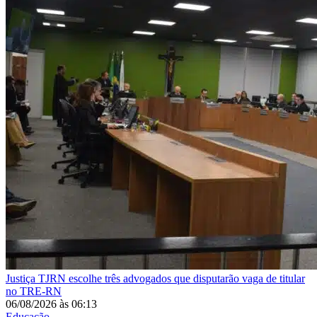
Justiça
TJRN escolhe três advogados que disputarão vaga de titular
no TRE-RN
06/08/2026
às
06:13
Educação