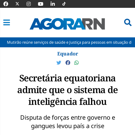
reúne serviços de saúde e Justiça para pessoas em situação de rua em Nata
Pular
Equador
para
o
conteúdo
Secretária equatoriana
admite que o sistema de
inteligência falhou
Disputa de forças entre governo e
gangues levou país a crise