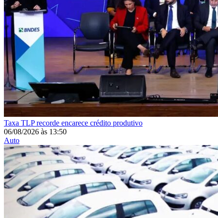
Taxa
TLP recorde encarece crédito produtivo
06/08/2026
às
13:50
Auto