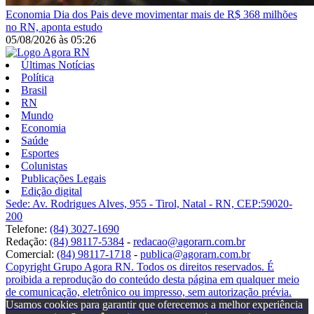
Economia
Dia dos Pais deve movimentar mais de R$ 368 milhões
no RN, aponta estudo
05/08/2026
às
05:26
Últimas Notícias
Política
Brasil
RN
Mundo
Economia
Saúde
Esportes
Colunistas
Publicações Legais
Edição digital
Sede: Av. Rodrigues Alves, 955 - Tirol, Natal - RN, CEP:59020-
200
Telefone:
(84) 3027-1690
Redação:
(84) 98117-5384
-
redacao@agorarn.com.br
Comercial:
(84) 98117-1718
-
publica@agorarn.com.br
Copyright Grupo Agora RN. Todos os direitos reservados. É
proibida a reprodução do conteúdo desta página em qualquer meio
de comunicação, eletrônico ou impresso, sem autorização prévia.
Usamos cookies para garantir que oferecemos a melhor experiência