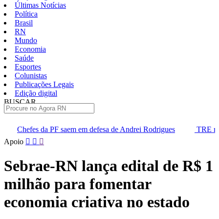
Últimas Notícias
Política
Brasil
RN
Mundo
Economia
Saúde
Esportes
Colunistas
Publicações Legais
Edição digital
BUSCAR
ÚLTIMAS
aem em defesa de Andrei Rodrigues
TRE marca audiência para div
Pular
Apoio
para
o
Sebrae-RN lança edital de R$ 1
conteúdo
milhão para fomentar
economia criativa no estado