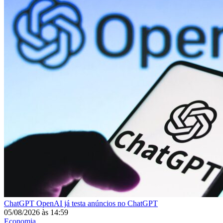
ChatGPT
OpenAI já testa anúncios no ChatGPT
05/08/2026
às
14:59
Economia