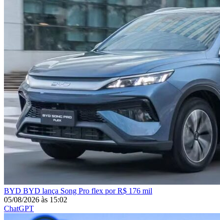
BYD
BYD lança Song Pro flex por R$ 176 mil
05/08/2026
às
15:02
ChatGPT