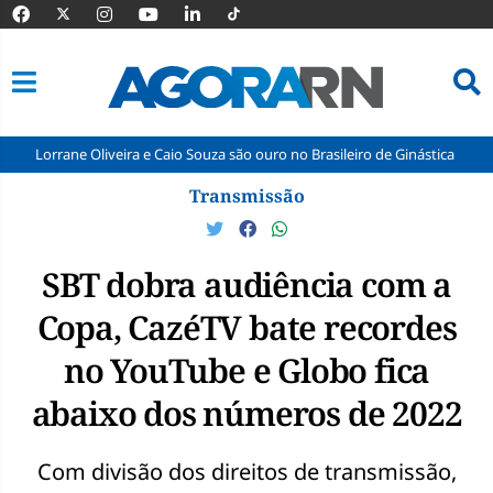
 Oliveira e Caio Souza são ouro no Brasileiro de Ginástica
Manutençã
Pular
Transmissão
para
o
conteúdo
SBT dobra audiência com a
Copa, CazéTV bate recordes
no YouTube e Globo fica
abaixo dos números de 2022
Com divisão dos direitos de transmissão,