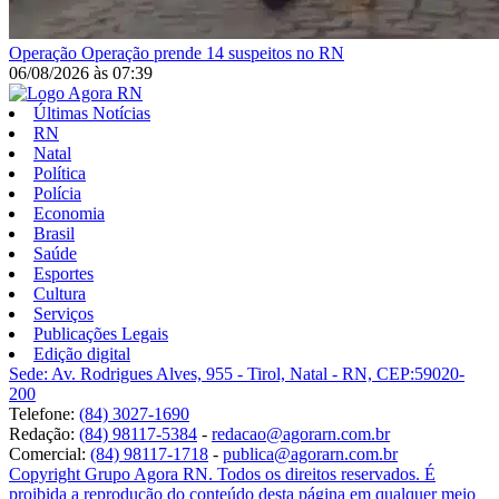
Operação
Operação prende 14 suspeitos no RN
06/08/2026
às
07:39
Últimas Notícias
RN
Natal
Política
Polícia
Economia
Brasil
Saúde
Esportes
Cultura
Serviços
Publicações Legais
Edição digital
Sede: Av. Rodrigues Alves, 955 - Tirol, Natal - RN, CEP:59020-
200
Telefone:
(84) 3027-1690
Redação:
(84) 98117-5384
-
redacao@agorarn.com.br
Comercial:
(84) 98117-1718
-
publica@agorarn.com.br
Copyright Grupo Agora RN. Todos os direitos reservados. É
proibida a reprodução do conteúdo desta página em qualquer meio