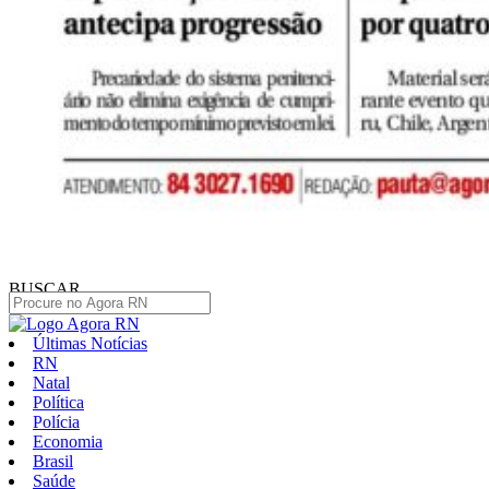
BUSCAR
Últimas Notícias
RN
Natal
Política
Polícia
Economia
Brasil
Saúde