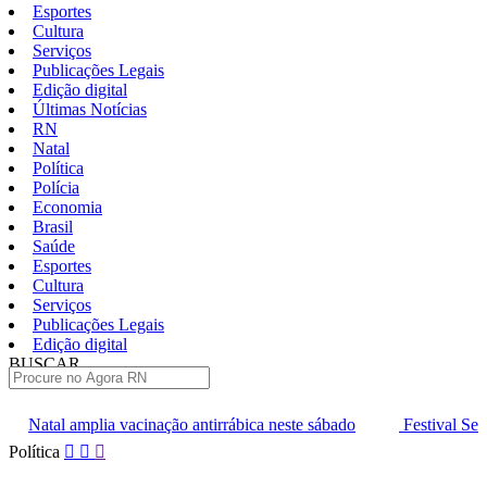
Esportes
Cultura
Serviços
Publicações Legais
Edição digital
Últimas Notícias
RN
Natal
Política
Polícia
Economia
Brasil
Saúde
Esportes
Cultura
Serviços
Publicações Legais
Edição digital
BUSCAR
ÚLTIMAS
ação antirrábica neste sábado
Festival Sesc de Música entra na fa
Pular
Política
para
o