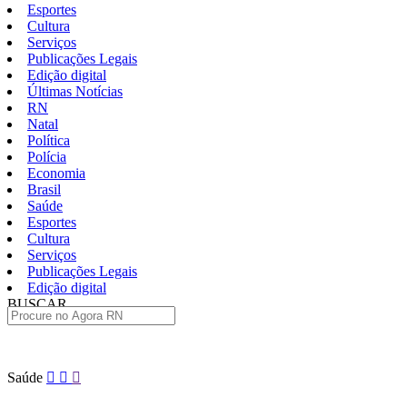
Esportes
Cultura
Serviços
Publicações Legais
Edição digital
Últimas Notícias
RN
Natal
Política
Polícia
Economia
Brasil
Saúde
Esportes
Cultura
Serviços
Publicações Legais
Edição digital
BUSCAR
ÚLTIMAS
Pular
Saúde
para
o