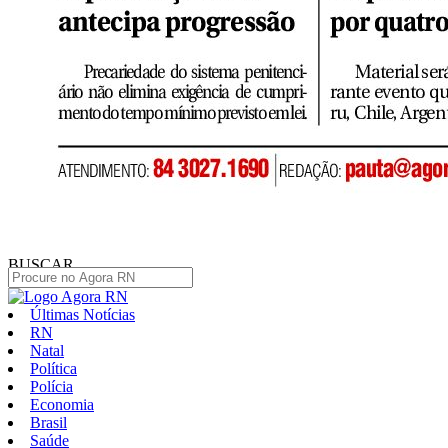
BUSCAR
Últimas Notícias
RN
Natal
Política
Polícia
Economia
Brasil
Saúde