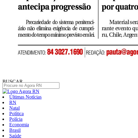
BUSCAR
Últimas Notícias
RN
Natal
Política
Polícia
Economia
Brasil
Saúde