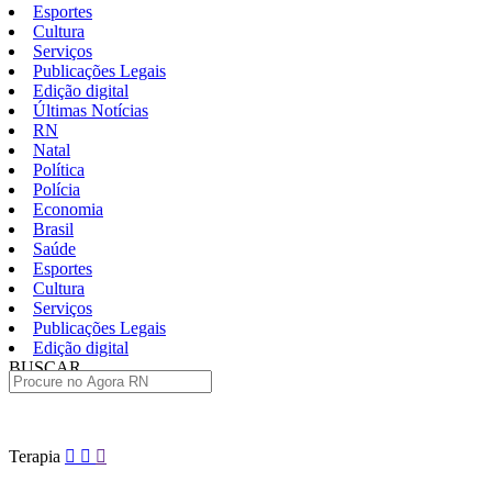
Esportes
Cultura
Serviços
Publicações Legais
Edição digital
Últimas Notícias
RN
Natal
Política
Polícia
Economia
Brasil
Saúde
Esportes
Cultura
Serviços
Publicações Legais
Edição digital
BUSCAR
ÚLTIMAS
Pular
Terapia
para
o