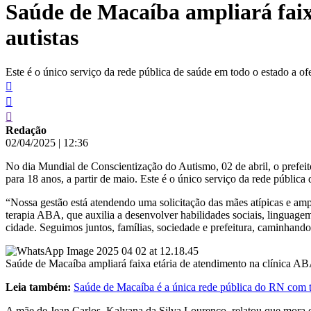
Saúde de Macaíba ampliará faix
conteúdo
autistas
Este é o único serviço da rede pública de saúde em todo o estado a of
Redação
02/04/2025
|
12:36
No dia Mundial de Conscientização do Autismo, 02 de abril, o prefei
para 18 anos, a partir de maio. Este é o único serviço da rede públic
“Nossa gestão está atendendo uma solicitação das mães atípicas e ampl
terapia ABA, que auxilia a desenvolver habilidades sociais, linguag
cidade. Seguimos juntos, famílias, sociedade e prefeitura, caminhando
Saúde de Macaíba ampliará faixa etária de atendimento na clínica ABA
Leia também:
Saúde de Macaíba é a única rede pública do RN com te
A mãe de Jean Carlos, Kalyana da Silva Lourenço, relatou que mora e