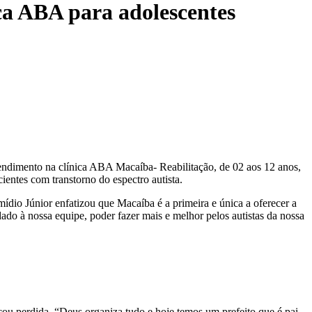
ca ABA para adolescentes
tendimento na clínica ABA Macaíba- Reabilitação, de 02 aos 12 anos,
ientes com transtorno do espectro autista.
mídio Júnior enfatizou que Macaíba é a primeira e única a oferecer a
o à nossa equipe, poder fazer mais e melhor pelos autistas da nossa
ou perdida. “Deus organiza tudo e hoje temos um prefeito que é pai