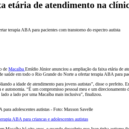
a etária de atendimento na clíni
ertar terapia ABA para pacientes com transtorno do espectro autista
to de
Macaíba
Emídio Júnior anunciou a ampliação da faixa etária de a
a de saúde em todo o Rio Grande do Norte a ofertar terapia ABA para pac
iando a idade de atendimento para jovens autistas”, disse o prefeito. E
em e autonomia. “É um compromisso pessoal meu e um direcionamento dad
 lado a lado por uma Macaíba mais inclusiva”, finalizou.
 para adolescentes autistas - Foto: Maxson Savelle
rapia ABA para crianças e adolescentes autistas
m Macaíba há oito anos, e quando descobriu que Jean tinha autismo fic