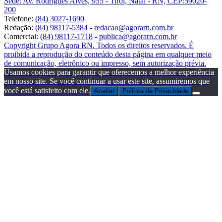
Sede: Av. Rodrigues Alves, 955 - Tirol, Natal - RN, CEP:59020-
200
Telefone:
(84) 3027-1690
Redação:
(84) 98117-5384
-
redacao@agorarn.com.br
Comercial:
(84) 98117-1718
-
publica@agorarn.com.br
Copyright Grupo Agora RN. Todos os direitos reservados. É
proibida a reprodução do conteúdo desta página em qualquer meio
de comunicação, eletrônico ou impresso, sem autorização prévia.
Usamos cookies para garantir que oferecemos a melhor experiência
em nosso site. Se você continuar a usar este site, assumiremos que
você está satisfeito com ele.
Aceitar
Politica de Privacidade