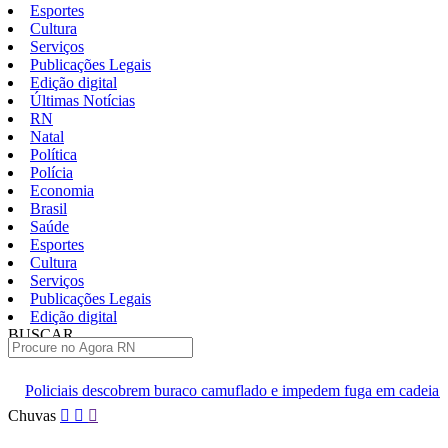
Esportes
Cultura
Serviços
Publicações Legais
Edição digital
Últimas Notícias
RN
Natal
Política
Polícia
Economia
Brasil
Saúde
Esportes
Cultura
Serviços
Publicações Legais
Edição digital
BUSCAR
ÚLTIMAS
obrem buraco camuflado e impedem fuga em cadeia de Ceará-Mirim
Pular
Chuvas
para
o