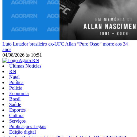
Luto
Lutador brasileiro ex-UFC Allan “Puro Osso” morre aos 34
anos
04/08/2026
às
10:51
Últimas Notícias
RN
Natal
Política
Polícia
Economia
Brasil
Saúde
Esportes
Cultura
Serviços
Publicações Legais
Edição digital