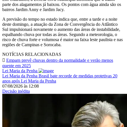
parte dos alagamentos já baixou. Os pontos com água ainda são os
bairros Jardim Anny e Jardim Jacy.
A previsão do tempo no estado indica que, entre a tarde e a noite
deste domingo, a atuação da Zona de Convergência do Atlântico
Sul impulsionará novamente o aumento das áreas de instabilidade,
espalhando chuva por todas as áreas. Segundo a meteorologia, o
risco de chuva forte e volumosa é maior na faixa leste paulista e nas
regiões de Campinas e Sorocaba.
NOTÍCIAS RELACIONADAS
Emparn prevê chuvas dentro da normalidade e verão menos
quente em 2025
Lei Maria da Penha
Lei Maria da Penha
Brasil bate recorde de medidas protetivas 20
anos após Lei Maria da Penha
07/08/2026
às
12:08
Decisão inédita