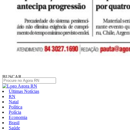
BUSCAR
Últimas Notícias
RN
Natal
Política
Polícia
Economia
Brasil
Saúde