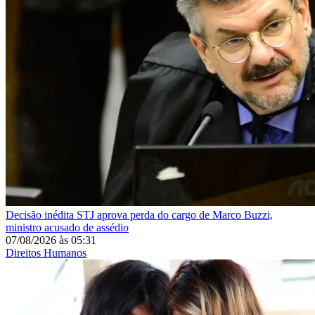
Decisão inédita
STJ aprova perda do cargo de Marco Buzzi,
ministro acusado de assédio
07/08/2026
às
05:31
Direitos Humanos