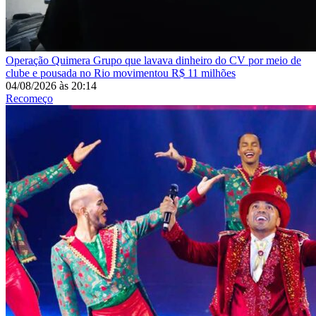
Operação Quimera
Grupo que lavava dinheiro do CV por meio de
clube e pousada no Rio movimentou R$ 11 milhões
04/08/2026
às
20:14
Recomeço