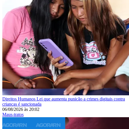
Direitos Humanos
Lei que aumenta punição a crimes digitais contra
crianças é sancionada
06/08/2026
às
20:02
Maus-tratos