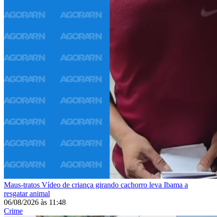
Maus-tratos
Vídeo de criança girando cachorro leva Ibama a
resgatar animal
06/08/2026
às
11:48
Crime