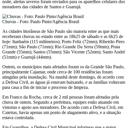
noite, alertas severos foram enviados para os aparelhos celulares dos
moradores das cidades de Santos e Guarujá.
Chuvas - Foto: Paulo Pinto/Agência Brasil
As cidades litorâneas de São Paulo são maioria entre as que mais
receberam chuvas no estado entre as 18h25 de sábado e as 6h25 de
hoje: Itanhaém (115 milímetros); Porto Feliz (72mm); Ribeirão Pires
(71mm); São Paulo (71mm); Rio Grande Da Serra (59mm); Praia
Grande (55mm); Santos (55mm); São Vicente (52mm); Santo André
(51mm) e Guarujá (44mm).
Ontem, os municípios mais afetados foram os da Grande São Paulo,
principalmente Cajamar, onde cerca de 100 residências foram
atingidas pela inundação. Na manhã deste domingo, de acordo com
a Defesa Civil, as águas já estavam baixando, e as famílias voltavam
para casa a fim de iniciar o processo de limpeza.
Em Franco da Rocha, cerca de 2 mil pessoas foram afetadas pela
chuva de ontem. Segundo a prefeitura, equipes estão atuando em
vistorias e apoio aos moradores. De acordo com a Defesa Civil, em
Caieiras, havia apenas um ponto de alagamento ativo, e a situação
estava controlada.
Em Guarulhos, a Defesa Civil Municipal informou que a maior