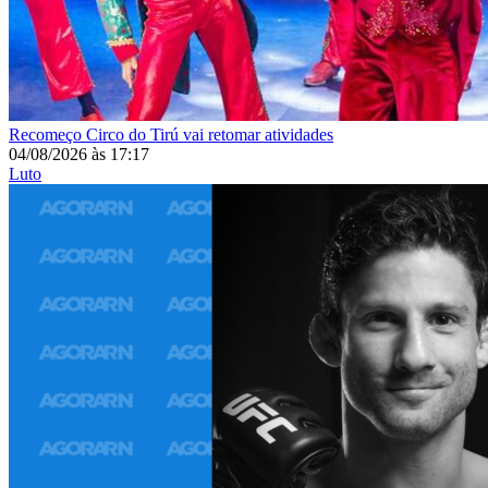
Recomeço
Circo do Tirú vai retomar atividades
04/08/2026
às
17:17
Luto