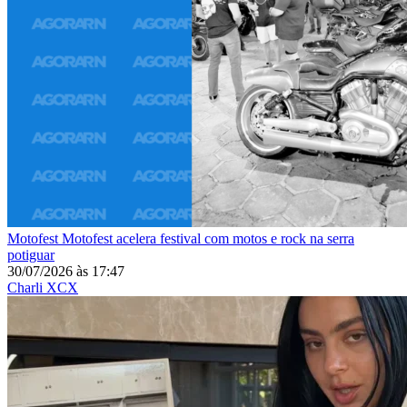
Motofest
Motofest acelera festival com motos e rock na serra
potiguar
30/07/2026
às
17:47
Charli XCX