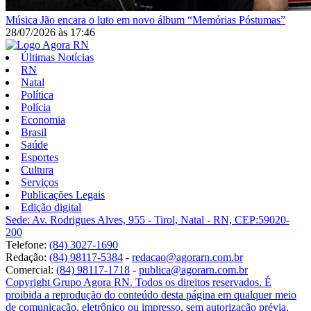
Música
Jão encara o luto em novo álbum “Memórias Póstumas”
28/07/2026
às
17:46
Últimas Notícias
RN
Natal
Política
Polícia
Economia
Brasil
Saúde
Esportes
Cultura
Serviços
Publicações Legais
Edição digital
Sede: Av. Rodrigues Alves, 955 - Tirol, Natal - RN, CEP:59020-
200
Telefone:
(84) 3027-1690
Redação:
(84) 98117-5384
-
redacao@agorarn.com.br
Comercial:
(84) 98117-1718
-
publica@agorarn.com.br
Copyright Grupo Agora RN. Todos os direitos reservados. É
proibida a reprodução do conteúdo desta página em qualquer meio
de comunicação, eletrônico ou impresso, sem autorização prévia.