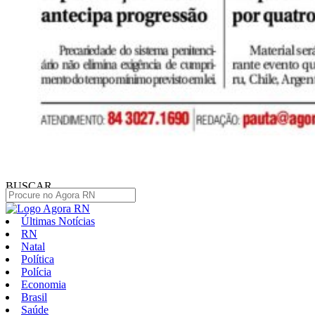
BUSCAR
Últimas Notícias
RN
Natal
Política
Polícia
Economia
Brasil
Saúde