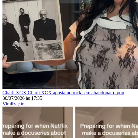
Charli XCX
Charli XCX aposta no rock sem abandonar o pop
30/07/2026
às
17:35
Viralização