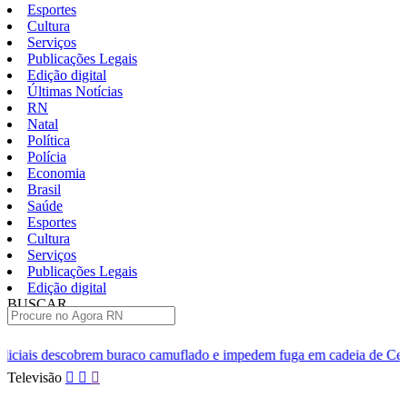
Esportes
Cultura
Serviços
Publicações Legais
Edição digital
Últimas Notícias
RN
Natal
Política
Polícia
Economia
Brasil
Saúde
Esportes
Cultura
Serviços
Publicações Legais
Edição digital
BUSCAR
ÚLTIMAS
raco camuflado e impedem fuga em cadeia de Ceará-Mirim
Comer
Pular
Televisão
para
o