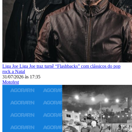
Liga Joe
Liga Joe traz turnê “Flashbacks” com clássicos do pop
rock a Natal
31/07/2026
às
17:35
Motofest