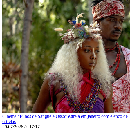
Cinema
“Filhos de Sangue e Osso” estreia em janeiro com elenco de
estrelas
29/07/2026
às
17:17