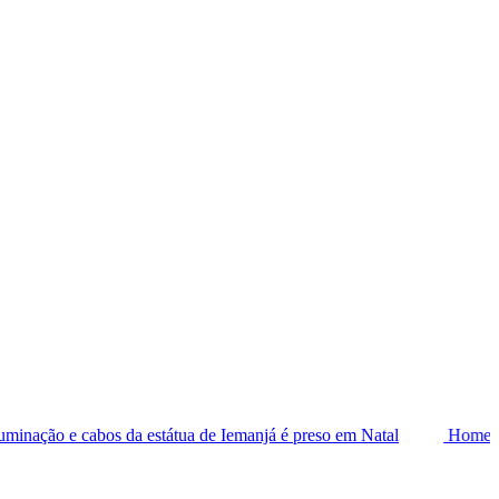
 da estátua de Iemanjá é preso em Natal
Homem é preso por tentati