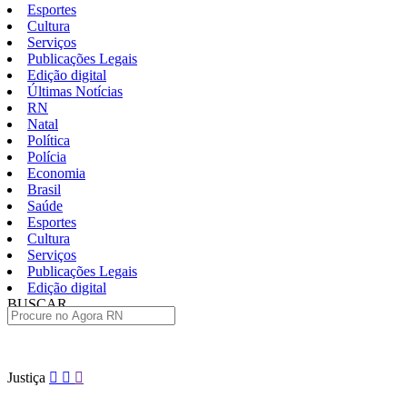
Esportes
Cultura
Serviços
Publicações Legais
Edição digital
Últimas Notícias
RN
Natal
Política
Polícia
Economia
Brasil
Saúde
Esportes
Cultura
Serviços
Publicações Legais
Edição digital
BUSCAR
ÚLTIMAS
Pular
Justiça
para
o