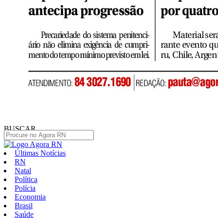
BUSCAR
Últimas Notícias
RN
Natal
Política
Polícia
Economia
Brasil
Saúde