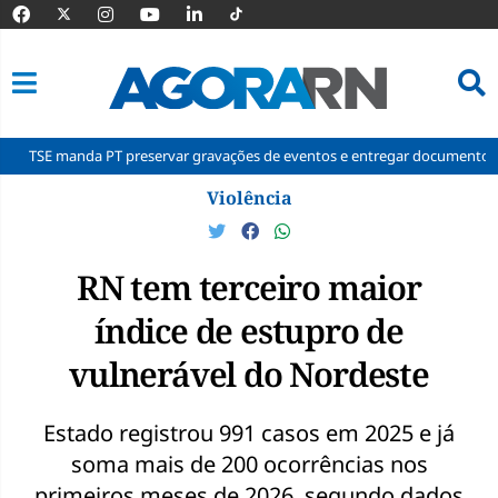
da PT preservar gravações de eventos e entregar documentos à Corte
Pular
Violência
para
o
conteúdo
RN tem terceiro maior
índice de estupro de
vulnerável do Nordeste
Estado registrou 991 casos em 2025 e já
soma mais de 200 ocorrências nos
primeiros meses de 2026, segundo dados