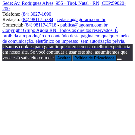
Sede: Av. Rodrigues Alves, 955 - Tirol, Natal - RN, CEP:59020-
200
Telefone:
(84) 3027-1690
Redação:
(84) 98117-5384
-
redacao@agorarn.com.br
Comercial:
(84) 98117-1718
-
publica@agorarn.com.br
Copyright Grupo Agora RN. Todos os direitos reservados. É
proibida a reprodução do conteúdo desta página em qualquer meio
de comunicação, eletrônico ou impresso, sem autorização prévia.
Usamos cookies para garantir que oferecemos a melhor experiência
em nosso site. Se você continuar a usar este site, assumiremos que
você está satisfeito com ele.
Aceitar
Politica de Privacidade