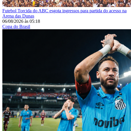
Futebol
Torcida do ABC esgota ingressos para partida do acesso na
Arena das Dunas
06/08/2026
às
05:18
Copa do Brasil