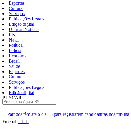
Esportes
Cultura
Serviços
Publicações Legais
Edição digital
Últimas Notícias
RN
Natal
Política
Polícia
Economia
Brasil
Saúde
Esportes
Cultura
Serviços
Publicações Legais
Edição digital
BUSCAR
ÚLTIMAS
ia 15 para registrarem candidaturas nos tribunais
Senai RN abre 2 
Pular
Futebol
para
o