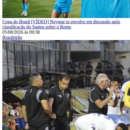
Copa do Brasil
[VÍDEO] Neymar se envolve em discussão após
classificação do Santos sobre o Remo
05/08/2026
às
09:38
Brasileirão