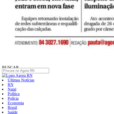
BUSCAR
Últimas Notícias
RN
Natal
Política
Polícia
Economia
Brasil
Saúde