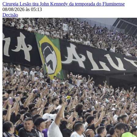
Cirurgia
Lesão tira John Kennedy da temporada do Fluminense
08/08/2026
às
05:13
Decisão