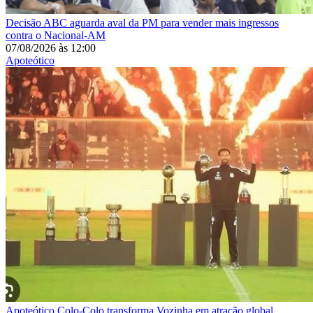
Decisão
ABC aguarda aval da PM para vender mais ingressos
contra o Nacional-AM
07/08/2026
às
12:00
Apoteótico
Apoteótico
Colo-Colo transforma Vozinha em atração global