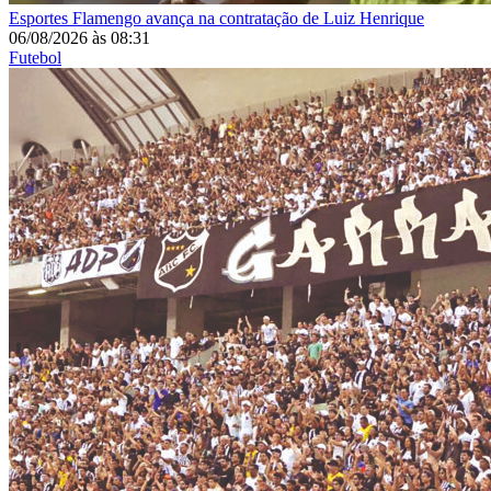
Esportes
Flamengo avança na contratação de Luiz Henrique
06/08/2026
às
08:31
Futebol