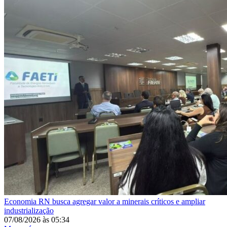
Economia
RN busca agregar valor a minerais críticos e ampliar
industrialização
07/08/2026
às
05:34