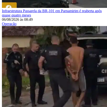
Infraestrutura
Passarela da BR-101 em Parnamirim é reaberta após
quase quatro meses
06/08/2026
às
08:49
Operação