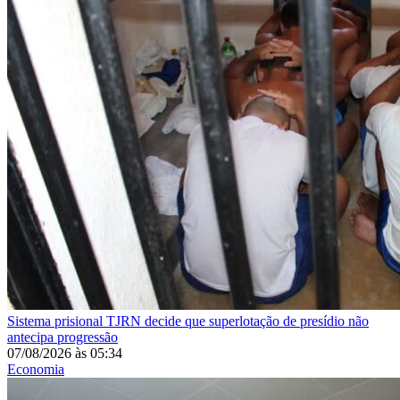
Sistema prisional
TJRN decide que superlotação de presídio não
antecipa progressão
07/08/2026
às
05:34
Economia