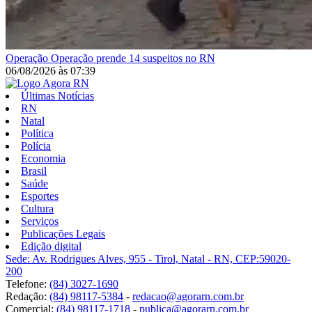
Operação
Operação prende 14 suspeitos no RN
06/08/2026
às
07:39
Últimas Notícias
RN
Natal
Política
Polícia
Economia
Brasil
Saúde
Esportes
Cultura
Serviços
Publicações Legais
Edição digital
Sede: Av. Rodrigues Alves, 955 - Tirol, Natal - RN, CEP:59020-
200
Telefone:
(84) 3027-1690
Redação:
(84) 98117-5384
-
redacao@agorarn.com.br
Comercial:
(84) 98117-1718
-
publica@agorarn.com.br