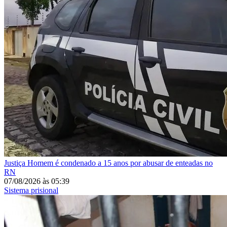
Justiça
Homem é condenado a 15 anos por abusar de enteadas no
RN
07/08/2026
às
05:39
Sistema prisional