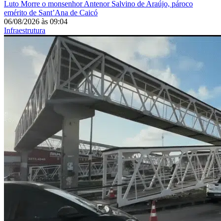
Luto
Morre o monsenhor Antenor Salvino de Araújo, pároco
emérito de Sant’Ana de Caicó
06/08/2026
às
09:04
Infraestrutura