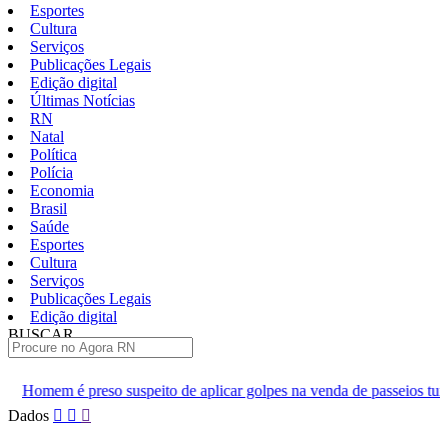
Esportes
Cultura
Serviços
Publicações Legais
Edição digital
Últimas Notícias
RN
Natal
Política
Polícia
Economia
Brasil
Saúde
Esportes
Cultura
Serviços
Publicações Legais
Edição digital
BUSCAR
ÚLTIMAS
ito de aplicar golpes na venda de passeios turísticos em Natal
Pular
Dados
para
o