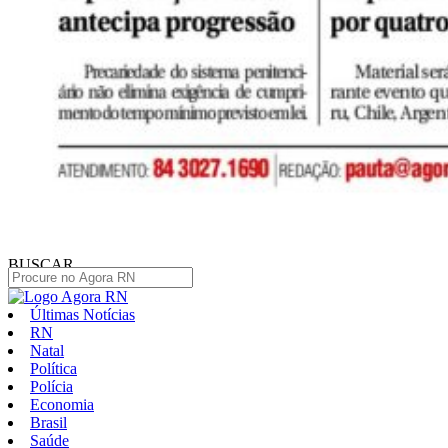
BUSCAR
Últimas Notícias
RN
Natal
Política
Polícia
Economia
Brasil
Saúde