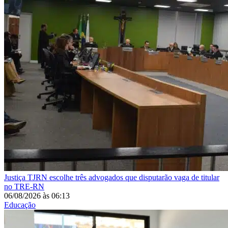
Justiça
TJRN escolhe três advogados que disputarão vaga de titular
no TRE-RN
06/08/2026
às
06:13
Educação