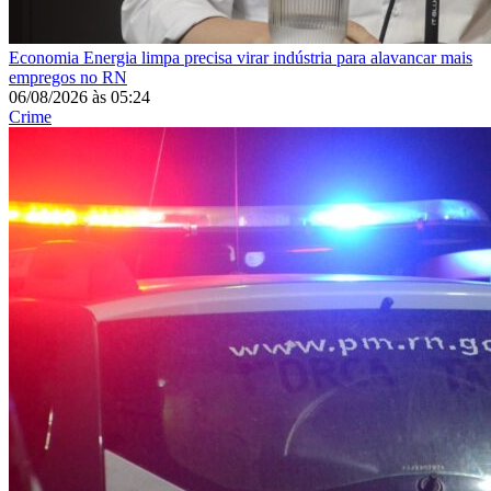
Economia
Energia limpa precisa virar indústria para alavancar mais
empregos no RN
06/08/2026
às
05:24
Crime