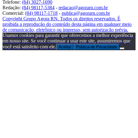
Telefone:
(84) 3027-1690
Redação:
(84) 98117-5384
-
redacao@agorarn.com.br
Comercial:
(84) 98117-1718
-
publica@agorarn.com.br
Copyright Grupo Agora RN. Todos os direitos reservados. É
proibida a reprodução do conteúdo desta página em qualquer meio
de comunicação, eletrônico ou impresso, sem autorização prévia.
Usamos cookies para garantir que oferecemos a melhor experiência
em nosso site. Se você continuar a usar este site, assumiremos que
você está satisfeito com ele.
Aceitar
Politica de Privacidade