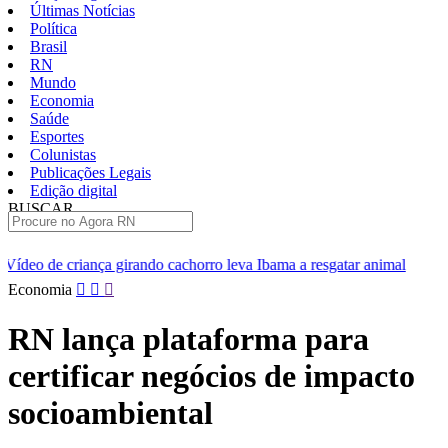
Últimas Notícias
Política
Brasil
RN
Mundo
Economia
Saúde
Esportes
Colunistas
Publicações Legais
Edição digital
BUSCAR
ÚLTIMAS
do cachorro leva Ibama a resgatar animal
[VÍDEO] Professores da
Pular
Economia
para
o
RN lança plataforma para
conteúdo
certificar negócios de impacto
socioambiental