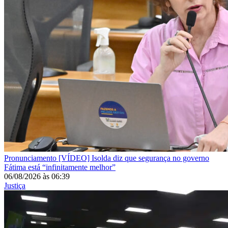
Pronunciamento
[VÍDEO] Isolda diz que segurança no governo
Fátima está “infinitamente melhor”
06/08/2026
às
06:39
Justiça