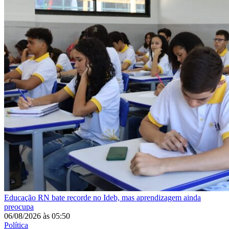
Educação
RN bate recorde no Ideb, mas aprendizagem ainda
preocupa
06/08/2026
às
05:50
Política