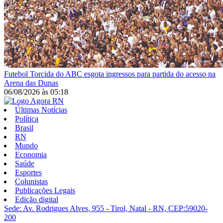
Futebol
Torcida do ABC esgota ingressos para partida do acesso na
Arena das Dunas
06/08/2026
às
05:18
Últimas Notícias
Política
Brasil
RN
Mundo
Economia
Saúde
Esportes
Colunistas
Publicações Legais
Edição digital
Sede: Av. Rodrigues Alves, 955 - Tirol, Natal - RN, CEP:59020-
200