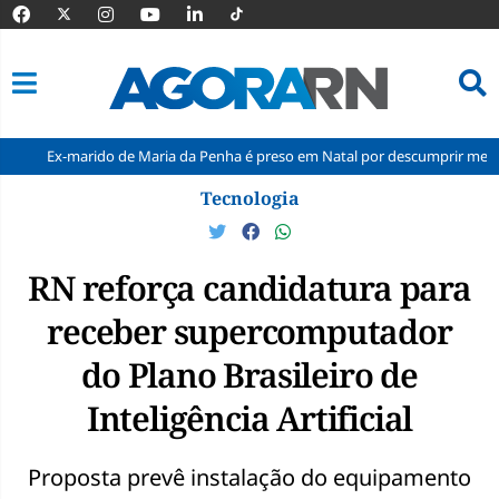
rido de Maria da Penha é preso em Natal por descumprir medida protetiva
Pular
Tecnologia
para
o
conteúdo
RN reforça candidatura para
receber supercomputador
do Plano Brasileiro de
Inteligência Artificial
Proposta prevê instalação do equipamento