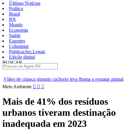
Últimas Notícias
Política
Brasil
RN
Mundo
Economia
Saúde
Esportes
Colunistas
Publicações Legais
Edição digital
BUSCAR
ÚLTIMAS
ando cachorro leva Ibama a resgatar animal
[VÍDEO] Professores 
Pular
Meio Ambiente
para
o
Mais de 41% dos resíduos
conteúdo
urbanos tiveram destinação
inadequada em 2023