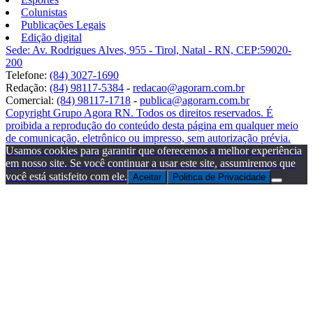
Colunistas
Publicações Legais
Edição digital
Sede: Av. Rodrigues Alves, 955 - Tirol, Natal - RN, CEP:59020-
200
Telefone:
(84) 3027-1690
Redação:
(84) 98117-5384
-
redacao@agorarn.com.br
Comercial:
(84) 98117-1718
-
publica@agorarn.com.br
Copyright Grupo Agora RN. Todos os direitos reservados. É
proibida a reprodução do conteúdo desta página em qualquer meio
de comunicação, eletrônico ou impresso, sem autorização prévia.
Usamos cookies para garantir que oferecemos a melhor experiência
em nosso site. Se você continuar a usar este site, assumiremos que
você está satisfeito com ele.
Aceitar
Politica de Privacidade