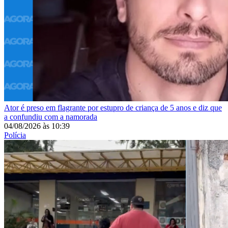
Ator é preso em flagrante por estupro de criança de 5 anos e diz que
a confundiu com a namorada
04/08/2026
às
10:39
Polícia