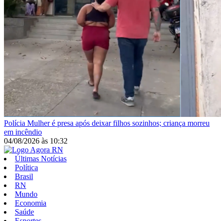
Polícia
Mulher é presa após deixar filhos sozinhos; criança morreu
em incêndio
04/08/2026
às
10:32
Últimas Notícias
Política
Brasil
RN
Mundo
Economia
Saúde
Esportes