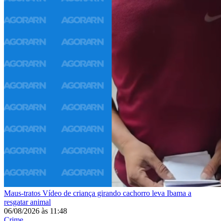
Maus-tratos
Vídeo de criança girando cachorro leva Ibama a
resgatar animal
06/08/2026
às
11:48
Crime