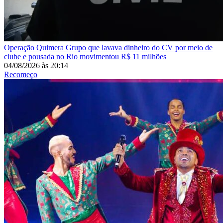
Operação Quimera
Grupo que lavava dinheiro do CV por meio de
clube e pousada no Rio movimentou R$ 11 milhões
04/08/2026
às
20:14
Recomeço