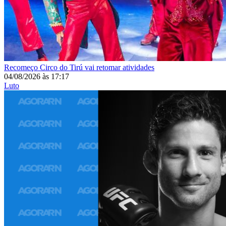
Recomeço
Circo do Tirú vai retomar atividades
04/08/2026
às
17:17
Luto