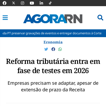
r gravações de eventos e entregar documentos à Corte
Polícia reg
Pular
Economia
para
o
conteúdo
Reforma tributária entra em
fase de testes em 2026
Empresas precisam se adaptar, apesar de
extensão de prazo da Receita