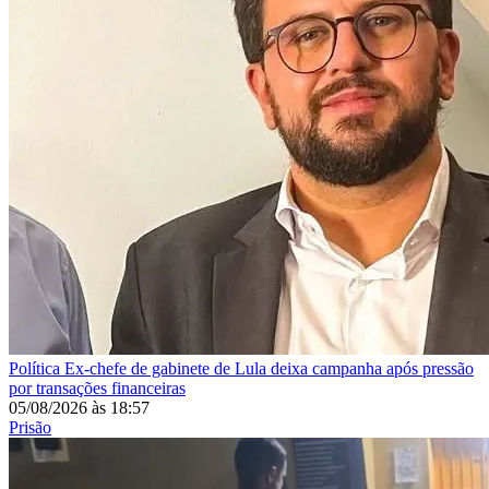
Política
Ex-chefe de gabinete de Lula deixa campanha após pressão
por transações financeiras
05/08/2026
às
18:57
Prisão