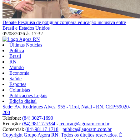
Debate
Pesquisa de potiguar compara educação inclusiva entre
Brasil e Estados Unidos
05/08/2026
às
17:32
Últimas Notícias
Política
Brasil
RN
Mundo
Economia
Saúde
Esportes
Colunistas
Publicações Legais
Edição digital
Sede: Av. Rodrigues Alves, 955 - Tirol, Natal - RN, CEP:59020-
200
Telefone:
(84) 3027-1690
Redação:
(84) 98117-5384
-
redacao@agorarn.com.br
Comercial:
(84) 98117-1718
-
publica@agorarn.com.br
Copyright Grupo Agora RN. Todos os direitos reservados. É