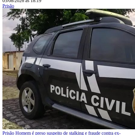
05/08/2026
às
18:19
Prisão
Prisão
Homem é preso suspeito de stalking e fraude contra ex-