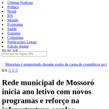
Últimas Notícias
Política
Brasil
RN
Mundo
Economia
Saúde
Esportes
Colunistas
Publicações Legais
Edição digital
BUSCAR
ÚLTIMAS
rado durante roubo de carga de cosméticos na Grande Natal
Suspe
Pular
RN
para
o
Rede municipal de Mossoró
conteúdo
inicia ano letivo com novos
programas e reforço na