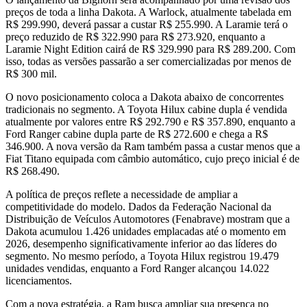
preços de toda a linha Dakota. A Warlock, atualmente tabelada em
R$ 299.990, deverá passar a custar R$ 255.990. A Laramie terá o
preço reduzido de R$ 322.990 para R$ 273.920, enquanto a
Laramie Night Edition cairá de R$ 329.990 para R$ 289.200. Com
isso, todas as versões passarão a ser comercializadas por menos de
R$ 300 mil.
O novo posicionamento coloca a Dakota abaixo de concorrentes
tradicionais no segmento. A Toyota Hilux cabine dupla é vendida
atualmente por valores entre R$ 292.790 e R$ 357.890, enquanto a
Ford Ranger cabine dupla parte de R$ 272.600 e chega a R$
346.900. A nova versão da Ram também passa a custar menos que a
Fiat Titano equipada com câmbio automático, cujo preço inicial é de
R$ 268.490.
A política de preços reflete a necessidade de ampliar a
competitividade do modelo. Dados da Federação Nacional da
Distribuição de Veículos Automotores (Fenabrave) mostram que a
Dakota acumulou 1.426 unidades emplacadas até o momento em
2026, desempenho significativamente inferior ao das líderes do
segmento. No mesmo período, a Toyota Hilux registrou 19.479
unidades vendidas, enquanto a Ford Ranger alcançou 14.022
licenciamentos.
Com a nova estratégia, a Ram busca ampliar sua presença no