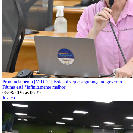
Pronunciamento
[VÍDEO] Isolda diz que segurança no governo
Fátima está “infinitamente melhor”
06/08/2026
às
06:39
Justiça