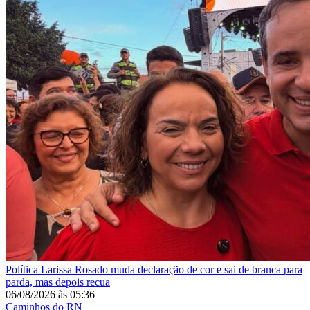
Política
Larissa Rosado muda declaração de cor e sai de branca para
parda, mas depois recua
06/08/2026
às
05:36
Caminhos do RN