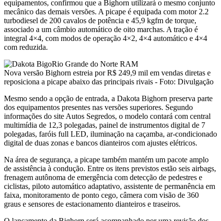
equipamentos, confirmou que a Bighorn utilizará o mesmo conjunto
mecânico das demais versões. A picape é equipada com motor 2.2
turbodiesel de 200 cavalos de potência e 45,9 kgfm de torque,
associado a um câmbio automático de oito marchas. A tração é
integral 4×4, com modos de operação 4×2, 4×4 automático e 4×4
com reduzida.
Nova versão Bighorn estreia por R$ 249,9 mil em vendas diretas e
reposiciona a picape abaixo das principais rivais - Foto: Divulgação
Mesmo sendo a opção de entrada, a Dakota Bighorn preserva parte
dos equipamentos presentes nas versões superiores. Segundo
informações do site Autos Segredos, o modelo contará com central
multimídia de 12,3 polegadas, painel de instrumentos digital de 7
polegadas, faróis full LED, iluminação na caçamba, ar-condicionado
digital de duas zonas e bancos dianteiros com ajustes elétricos.
Na área de segurança, a picape também mantém um pacote amplo
de assistência à condução. Entre os itens previstos estão seis airbags,
frenagem autônoma de emergência com detecção de pedestres e
ciclistas, piloto automático adaptativo, assistente de permanência em
faixa, monitoramento de ponto cego, câmera com visão de 360
graus e sensores de estacionamento dianteiros e traseiros.
O lançamento da Bighorn será acompanhado por uma revisão dos