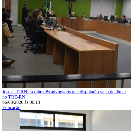
Justiça
TJRN escolhe três advogados que disputarão vaga de titular
no TRE-RN
06/08/2026
às
06:13
Educação