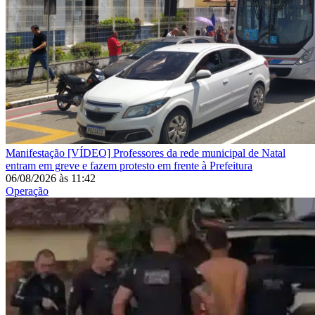
Manifestação
[VÍDEO] Professores da rede municipal de Natal
entram em greve e fazem protesto em frente à Prefeitura
06/08/2026
às
11:42
Operação