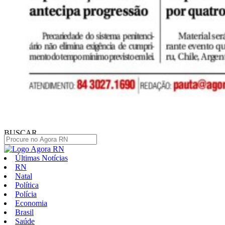
BUSCAR
Últimas Notícias
RN
Natal
Política
Polícia
Economia
Brasil
Saúde