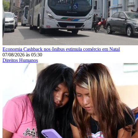
Economia
Cashback nos ônibus estimula comércio em Natal
07/08/2026
às
05:30
Direitos Humanos