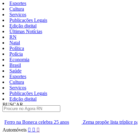
Esportes
Cultura
Serviços
Publicações Legais
Edição digital
Últimas Notícias
RN
Natal
Política
Polícia
Economia
Brasil
Saúde
Esportes
Cultura
Serviços
Publicações Legais
Edição digital
BUSCAR
ÚLTIMAS
ebra 25 anos
Zema propõe lista tríplice para escolha dos minist
Pular
Automóveis
para
o