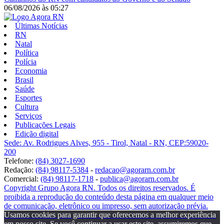
06/08/2026
às
05:27
Últimas Notícias
RN
Natal
Política
Polícia
Economia
Brasil
Saúde
Esportes
Cultura
Serviços
Publicações Legais
Edição digital
Sede: Av. Rodrigues Alves, 955 - Tirol, Natal - RN, CEP:59020-
200
Telefone:
(84) 3027-1690
Redação:
(84) 98117-5384
-
redacao@agorarn.com.br
Comercial:
(84) 98117-1718
-
publica@agorarn.com.br
Copyright Grupo Agora RN. Todos os direitos reservados. É
proibida a reprodução do conteúdo desta página em qualquer meio
de comunicação, eletrônico ou impresso, sem autorização prévia.
Usamos cookies para garantir que oferecemos a melhor experiência
em nosso site. Se você continuar a usar este site, assumiremos que