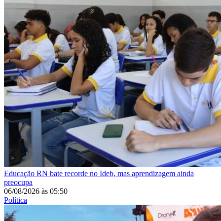
Educação
RN bate recorde no Ideb, mas aprendizagem ainda
preocupa
06/08/2026
às
05:50
Política