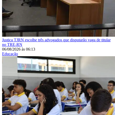
Justiça
TJRN escolhe três advogados que disputarão vaga de titular
no TRE-RN
06/08/2026
às
06:13
Educação