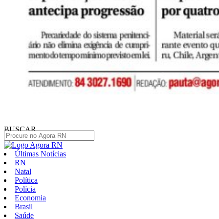
BUSCAR
Últimas Notícias
RN
Natal
Política
Polícia
Economia
Brasil
Saúde