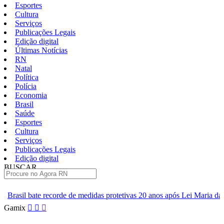
Esportes
Cultura
Serviços
Publicações Legais
Edição digital
Últimas Notícias
RN
Natal
Política
Polícia
Economia
Brasil
Saúde
Esportes
Cultura
Serviços
Publicações Legais
Edição digital
BUSCAR
ÚLTIMAS
de medidas protetivas 20 anos após Lei Maria da Penha
ABC aguar
Pular
Gamix
para
o