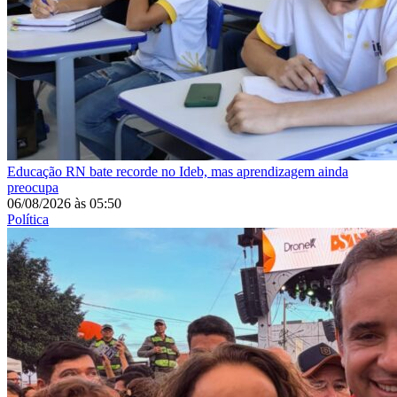
Educação
RN bate recorde no Ideb, mas aprendizagem ainda
preocupa
06/08/2026
às
05:50
Política