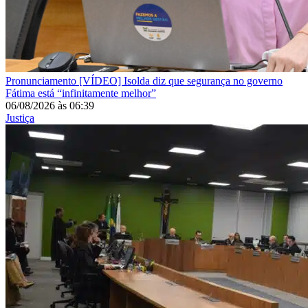
Pronunciamento
[VÍDEO] Isolda diz que segurança no governo
Fátima está “infinitamente melhor”
06/08/2026
às
06:39
Justiça