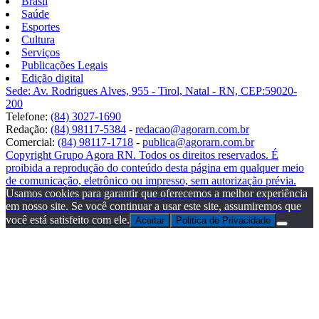
Brasil
Saúde
Esportes
Cultura
Serviços
Publicações Legais
Edição digital
Sede: Av. Rodrigues Alves, 955 - Tirol, Natal - RN, CEP:59020-
200
Telefone:
(84) 3027-1690
Redação:
(84) 98117-5384
-
redacao@agorarn.com.br
Comercial:
(84) 98117-1718
-
publica@agorarn.com.br
Copyright Grupo Agora RN. Todos os direitos reservados. É
proibida a reprodução do conteúdo desta página em qualquer meio
de comunicação, eletrônico ou impresso, sem autorização prévia.
Usamos cookies para garantir que oferecemos a melhor experiência
em nosso site. Se você continuar a usar este site, assumiremos que
você está satisfeito com ele.
Aceitar
Politica de Privacidade