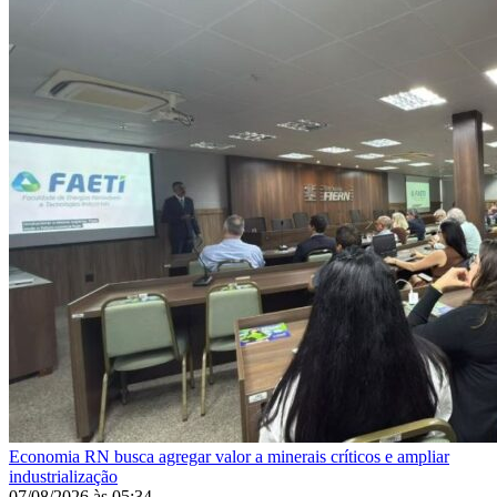
Economia
RN busca agregar valor a minerais críticos e ampliar
industrialização
07/08/2026
às
05:34