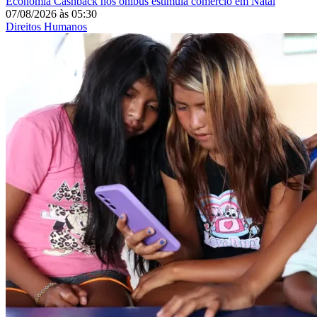
Economia
Cashback nos ônibus estimula comércio em Natal
07/08/2026
às
05:30
Direitos Humanos