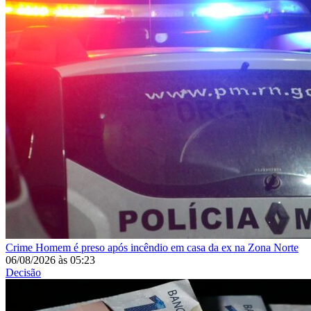
Crime
Homem é preso após incêndio em casa da ex na Zona Norte
06/08/2026
às
05:23
Decisão