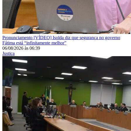
Pronunciamento
[VÍDEO] Isolda diz que segurança no governo
Fátima está “infinitamente melhor”
06/08/2026
às
06:39
Justiça