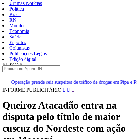
Últimas Notícias
Política
Brasil
RN
Mundo
Economia
Saúde
Esportes
Colunistas
Publicações Legais
Edição digital
BUSCAR
ÚLTIMAS
seis suspeitos de tráfico de drogas em Pipa e Praia do Madeiro
[
Pular
INFORME PUBLICITÁRIO
para
o
Queiroz Atacadão entra na
conteúdo
disputa pelo título de maior
cuscuz do Nordeste com ação