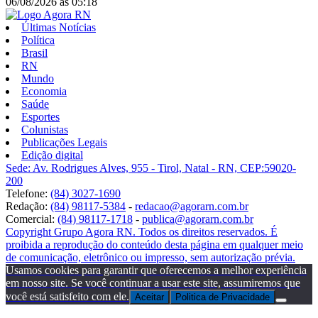
06/08/2026
às
05:18
Últimas Notícias
Política
Brasil
RN
Mundo
Economia
Saúde
Esportes
Colunistas
Publicações Legais
Edição digital
Sede: Av. Rodrigues Alves, 955 - Tirol, Natal - RN, CEP:59020-
200
Telefone:
(84) 3027-1690
Redação:
(84) 98117-5384
-
redacao@agorarn.com.br
Comercial:
(84) 98117-1718
-
publica@agorarn.com.br
Copyright Grupo Agora RN. Todos os direitos reservados. É
proibida a reprodução do conteúdo desta página em qualquer meio
de comunicação, eletrônico ou impresso, sem autorização prévia.
Usamos cookies para garantir que oferecemos a melhor experiência
em nosso site. Se você continuar a usar este site, assumiremos que
você está satisfeito com ele.
Aceitar
Politica de Privacidade