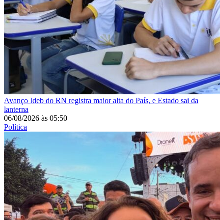
Avanço
Ideb do RN registra maior alta do País, e Estado sai da
lanterna
06/08/2026
às
05:50
Política