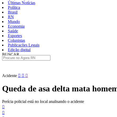
Últimas Notícias
Política
Brasil
RN
Mundo
Economia
Saúde
Esportes
Colunistas
Publicações Legais
Edição digital
BUSCAR
ÚLTIMAS
Pular
Acidente
para
o
Queda de asa delta mata homem 
conteúdo
Perícia policial está no local analisando o acidente