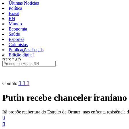
Últimas Notícias
Política
Brasil
RN
Mundo
Economia
Saúde
Esportes
Colunistas
Publicações Legais
Edição digital
BUSCAR
ÚLTIMAS
Pular
Conflito
para
o
Putin recebe chanceler iranian
conteúdo
Irã propõe reabertura do Estreito de Ormuz, mas enfrenta resistência