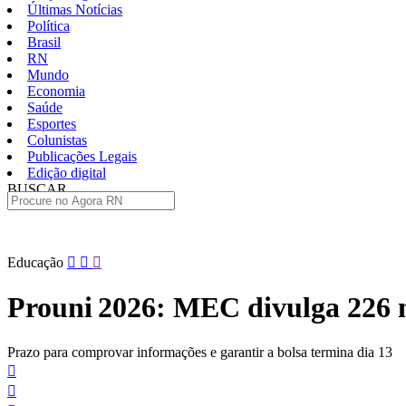
Últimas Notícias
Política
Brasil
RN
Mundo
Economia
Saúde
Esportes
Colunistas
Publicações Legais
Edição digital
BUSCAR
ÚLTIMAS
Pular
Educação
para
o
Prouni 2026: MEC divulga 226 
conteúdo
Prazo para comprovar informações e garantir a bolsa termina dia 13