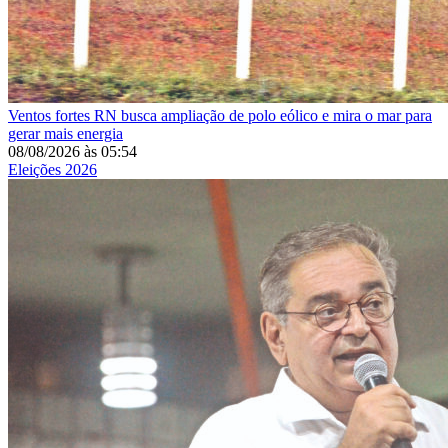
Ventos fortes
RN busca ampliação de polo eólico e mira o mar para
gerar mais energia
08/08/2026
às
05:54
Eleições 2026