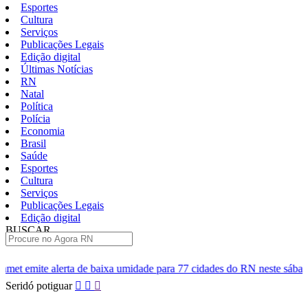
Esportes
Cultura
Serviços
Publicações Legais
Edição digital
Últimas Notícias
RN
Natal
Política
Polícia
Economia
Brasil
Saúde
Esportes
Cultura
Serviços
Publicações Legais
Edição digital
BUSCAR
ÚLTIMAS
de baixa umidade para 77 cidades do RN neste sábado
Polícia Civ
Pular
Seridó potiguar
para
o