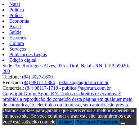
Natal
Política
Polícia
Economia
Brasil
Saúde
Esportes
Cultura
Serviços
Publicações Legais
Edição digital
Sede: Av. Rodrigues Alves, 955 - Tirol, Natal - RN, CEP:59020-
200
Telefone:
(84) 3027-1690
Redação:
(84) 98117-5384
-
redacao@agorarn.com.br
Comercial:
(84) 98117-1718
-
publica@agorarn.com.br
Copyright Grupo Agora RN. Todos os direitos reservados. É
proibida a reprodução do conteúdo desta página em qualquer meio
de comunicação, eletrônico ou impresso, sem autorização prévia.
Usamos cookies para garantir que oferecemos a melhor experiência
em nosso site. Se você continuar a usar este site, assumiremos que
você está satisfeito com ele.
Aceitar
Politica de Privacidade