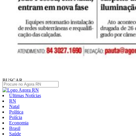
BUSCAR
Últimas Notícias
RN
Natal
Política
Polícia
Economia
Brasil
Saúde