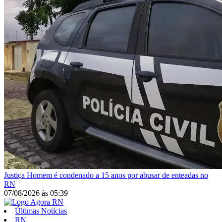
Justiça
Homem é condenado a 15 anos por abusar de enteadas no
RN
07/08/2026
às
05:39
Últimas Notícias
RN