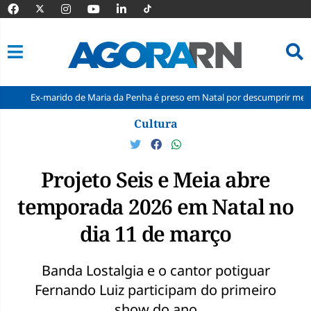
arido de Maria da Penha é preso em Natal por descumprir medida protetiv
Pular
Cultura
para
o
conteúdo
Projeto Seis e Meia abre
temporada 2026 em Natal no
dia 11 de março
Banda Lostalgia e o cantor potiguar
Fernando Luiz participam do primeiro
show do ano