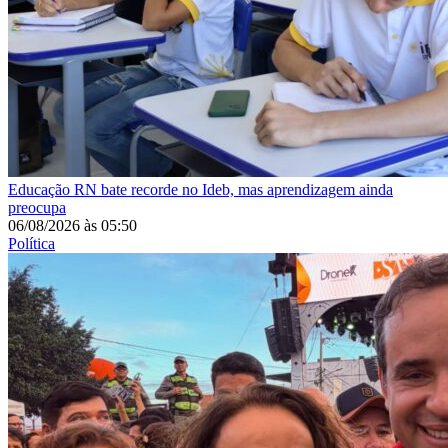
Educação
RN bate recorde no Ideb, mas aprendizagem ainda
preocupa
06/08/2026
às
05:50
Política