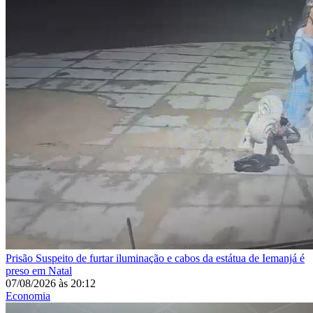
Prisão
Suspeito de furtar iluminação e cabos da estátua de Iemanjá é
preso em Natal
07/08/2026
às
20:12
Economia