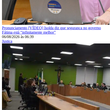
Pronunciamento
[VÍDEO] Isolda diz que segurança no governo
Fátima está “infinitamente melhor”
06/08/2026
às
06:39
Justiça