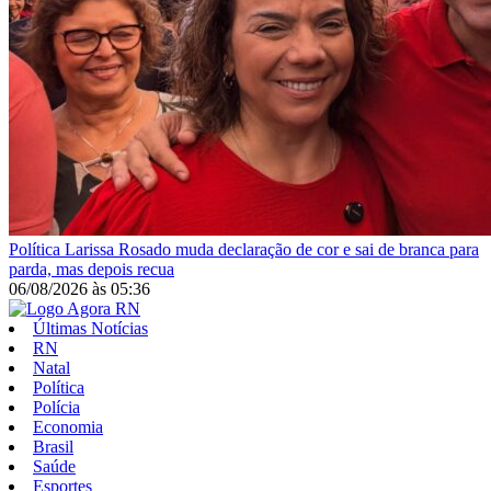
Política
Larissa Rosado muda declaração de cor e sai de branca para
parda, mas depois recua
06/08/2026
às
05:36
Últimas Notícias
RN
Natal
Política
Polícia
Economia
Brasil
Saúde
Esportes