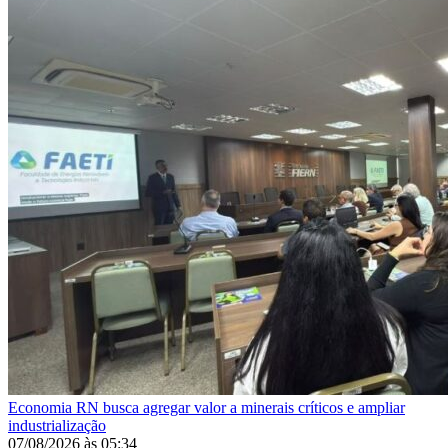
Economia
RN busca agregar valor a minerais críticos e ampliar
industrialização
07/08/2026
às
05:34