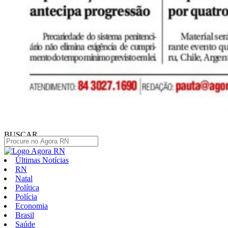
BUSCAR
Últimas Notícias
RN
Natal
Política
Polícia
Economia
Brasil
Saúde