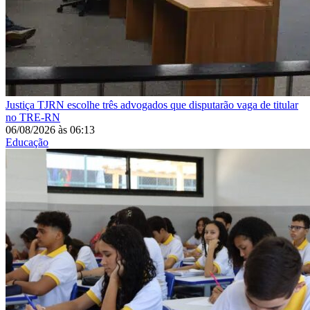
Justiça
TJRN escolhe três advogados que disputarão vaga de titular
no TRE-RN
06/08/2026
às
06:13
Educação