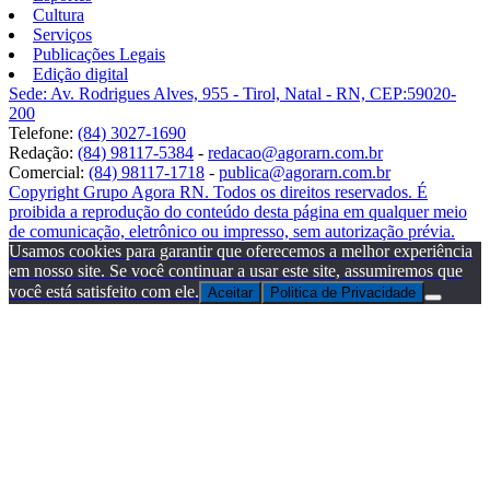
Cultura
Serviços
Publicações Legais
Edição digital
Sede: Av. Rodrigues Alves, 955 - Tirol, Natal - RN, CEP:59020-
200
Telefone:
(84) 3027-1690
Redação:
(84) 98117-5384
-
redacao@agorarn.com.br
Comercial:
(84) 98117-1718
-
publica@agorarn.com.br
Copyright Grupo Agora RN. Todos os direitos reservados. É
proibida a reprodução do conteúdo desta página em qualquer meio
de comunicação, eletrônico ou impresso, sem autorização prévia.
Usamos cookies para garantir que oferecemos a melhor experiência
em nosso site. Se você continuar a usar este site, assumiremos que
você está satisfeito com ele.
Aceitar
Politica de Privacidade