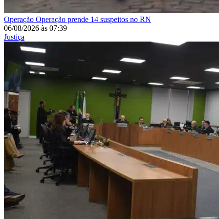
Operação
Operação prende 14 suspeitos no RN
06/08/2026
às
07:39
Justiça