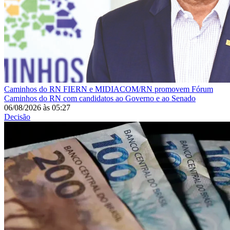
Caminhos do RN
FIERN e MIDIACOM/RN promovem Fórum
Caminhos do RN com candidatos ao Governo e ao Senado
06/08/2026
às
05:27
Decisão