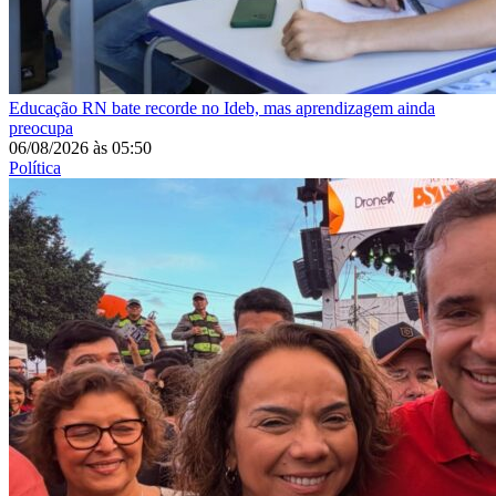
Educação
RN bate recorde no Ideb, mas aprendizagem ainda
preocupa
06/08/2026
às
05:50
Política