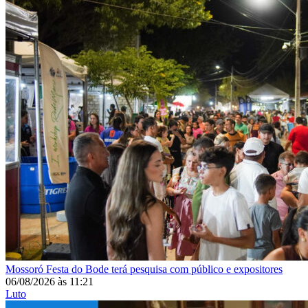
Mossoró
Festa do Bode terá pesquisa com público e expositores
06/08/2026
às
11:21
Luto