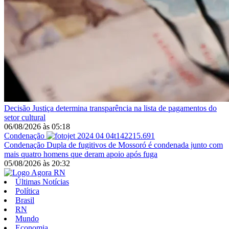
Decisão
Justiça determina transparência na lista de pagamentos do
setor cultural
06/08/2026
às
05:18
Condenação
Condenação
Dupla de fugitivos de Mossoró é condenada junto com
mais quatro homens que deram apoio após fuga
05/08/2026
às
20:32
Últimas Notícias
Política
Brasil
RN
Mundo
Economia