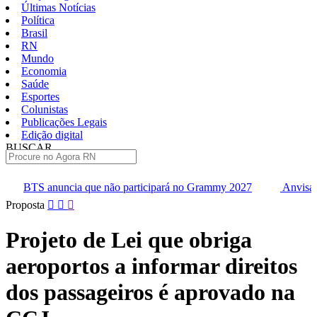
Últimas Notícias
Política
Brasil
RN
Mundo
Economia
Saúde
Esportes
Colunistas
Publicações Legais
Edição digital
BUSCAR
ÚLTIMAS
a que não participará no Grammy 2027
Anvisa pode aprovar mai
Pular
Proposta
para
o
Projeto de Lei que obriga
conteúdo
aeroportos a informar direitos
dos passageiros é aprovado na