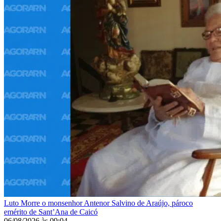
Luto
Morre o monsenhor Antenor Salvino de Araújo, pároco
emérito de Sant’Ana de Caicó
06/08/2026
às
09:04