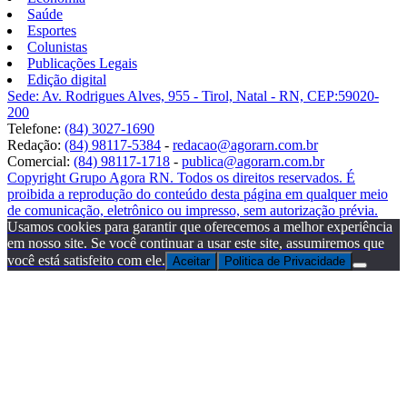
Saúde
Esportes
Colunistas
Publicações Legais
Edição digital
Sede: Av. Rodrigues Alves, 955 - Tirol, Natal - RN, CEP:59020-
200
Telefone:
(84) 3027-1690
Redação:
(84) 98117-5384
-
redacao@agorarn.com.br
Comercial:
(84) 98117-1718
-
publica@agorarn.com.br
Copyright Grupo Agora RN. Todos os direitos reservados. É
proibida a reprodução do conteúdo desta página em qualquer meio
de comunicação, eletrônico ou impresso, sem autorização prévia.
Usamos cookies para garantir que oferecemos a melhor experiência
em nosso site. Se você continuar a usar este site, assumiremos que
você está satisfeito com ele.
Aceitar
Politica de Privacidade