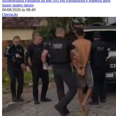
Infraestrutura
Passarela da BR-101 em Parnamirim é reaberta após
quase quatro meses
06/08/2026
às
08:49
Operação