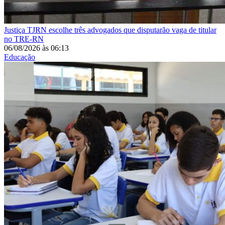
Justiça
TJRN escolhe três advogados que disputarão vaga de titular
no TRE-RN
06/08/2026
às
06:13
Educação