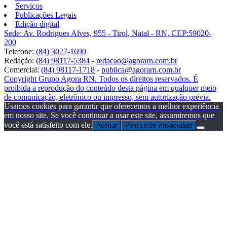
Serviços
Publicações Legais
Edição digital
Sede: Av. Rodrigues Alves, 955 - Tirol, Natal - RN, CEP:59020-
200
Telefone:
(84) 3027-1690
Redação:
(84) 98117-5384
-
redacao@agorarn.com.br
Comercial:
(84) 98117-1718
-
publica@agorarn.com.br
Copyright Grupo Agora RN. Todos os direitos reservados. É
proibida a reprodução do conteúdo desta página em qualquer meio
de comunicação, eletrônico ou impresso, sem autorização prévia.
Usamos cookies para garantir que oferecemos a melhor experiência
em nosso site. Se você continuar a usar este site, assumiremos que
você está satisfeito com ele.
Aceitar
Politica de Privacidade