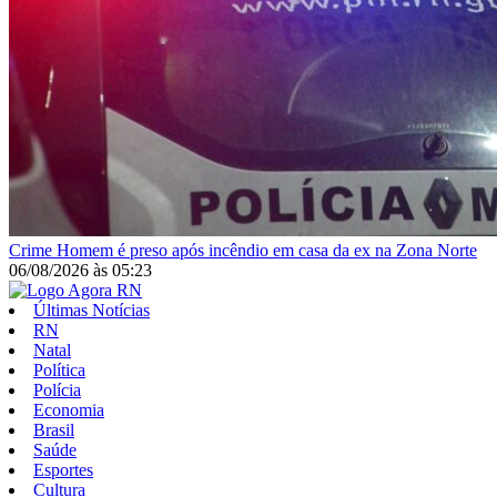
Crime
Homem é preso após incêndio em casa da ex na Zona Norte
06/08/2026
às
05:23
Últimas Notícias
RN
Natal
Política
Polícia
Economia
Brasil
Saúde
Esportes
Cultura