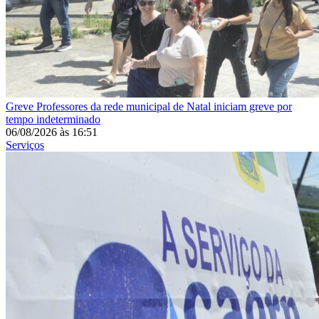
Greve
Professores da rede municipal de Natal iniciam greve por
tempo indeterminado
06/08/2026
às
16:51
Serviços