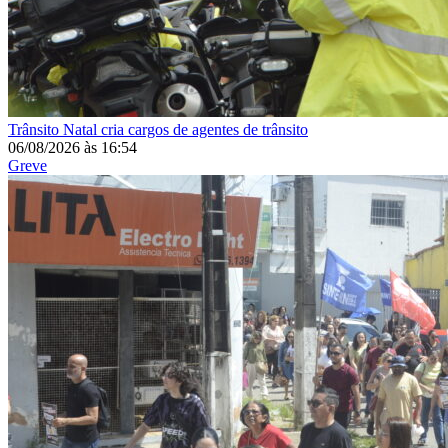
Trânsito
Natal cria cargos de agentes de trânsito
06/08/2026
às
16:54
Greve