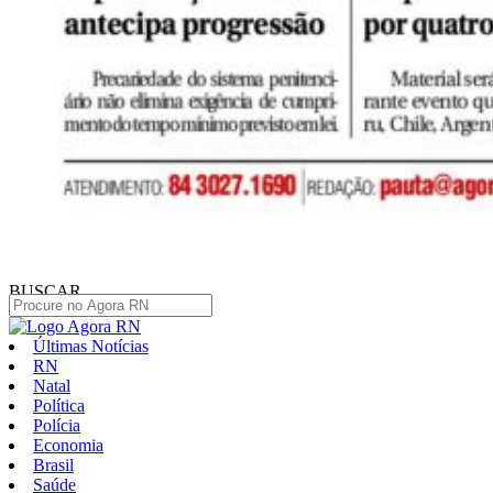
BUSCAR
Últimas Notícias
RN
Natal
Política
Polícia
Economia
Brasil
Saúde