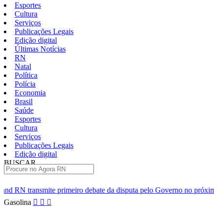
Esportes
Cultura
Serviços
Publicações Legais
Edição digital
Últimas Notícias
RN
Natal
Política
Polícia
Economia
Brasil
Saúde
Esportes
Cultura
Serviços
Publicações Legais
Edição digital
BUSCAR
ÚLTIMAS
ro debate da disputa pelo Governo no próximo domingo 9
Sarge
Pular
Gasolina
para
o