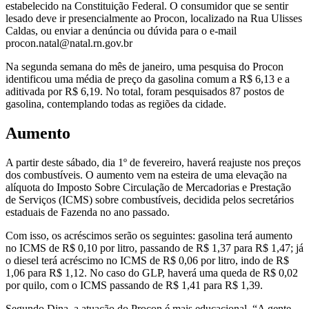
estabelecido na Constituição Federal. O consumidor que se sentir
lesado deve ir presencialmente ao Procon, localizado na Rua Ulisses
Caldas, ou enviar a denúncia ou dúvida para o e-mail
procon.natal@natal.rn.gov.br
Na segunda semana do mês de janeiro, uma pesquisa do Procon
identificou uma média de preço da gasolina comum a R$ 6,13 e a
aditivada por R$ 6,19. No total, foram pesquisados 87 postos de
gasolina, contemplando todas as regiões da cidade.
Aumento
A partir deste sábado, dia 1º de fevereiro, haverá reajuste nos preços
dos combustíveis. O aumento vem na esteira de uma elevação na
alíquota do Imposto Sobre Circulação de Mercadorias e Prestação
de Serviços (ICMS) sobre combustíveis, decidida pelos secretários
estaduais de Fazenda no ano passado.
Com isso, os acréscimos serão os seguintes: gasolina terá aumento
no ICMS de R$ 0,10 por litro, passando de R$ 1,37 para R$ 1,47; já
o diesel terá acréscimo no ICMS de R$ 0,06 por litro, indo de R$
1,06 para R$ 1,12. No caso do GLP, haverá uma queda de R$ 0,02
por quilo, com o ICMS passando de R$ 1,41 para R$ 1,39.
Segundo Dina, a atuação do Procon é mais educacional. “A gente