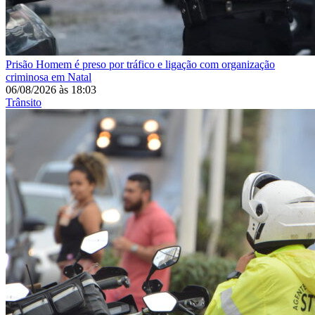
Prisão
Homem é preso por tráfico e ligação com organização
criminosa em Natal
06/08/2026
às
18:03
Trânsito