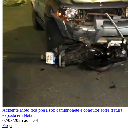
Acidente
Moto fica presa sob caminhonete e condutor sofre fratura
exposta em Natal
07/08/2026
às
11:01
Fogo