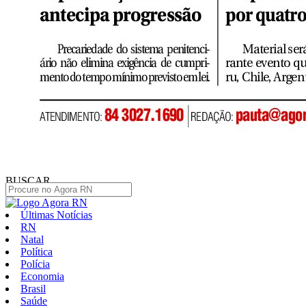
BUSCAR
Últimas Notícias
RN
Natal
Política
Polícia
Economia
Brasil
Saúde