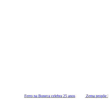
Ferro na Boneca celebra 25 anos
Zema propõe lista tríplice para