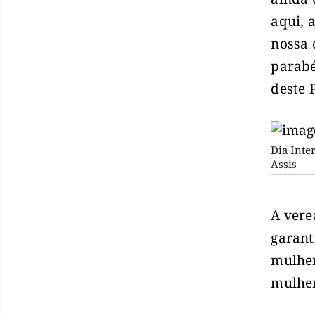
aqui, 
nossa 
parabé
deste 
Dia Inte
Assis
A vere
garant
mulher
mulher