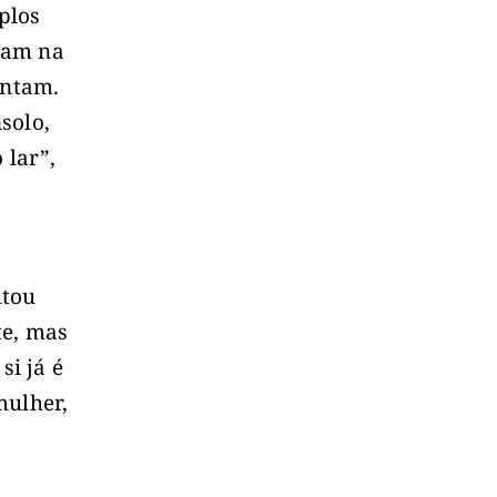
plos
ram na
entam.
solo,
 lar”,
ltou
te, mas
i já é
mulher,