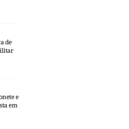
va de
litar
onete e
osta em