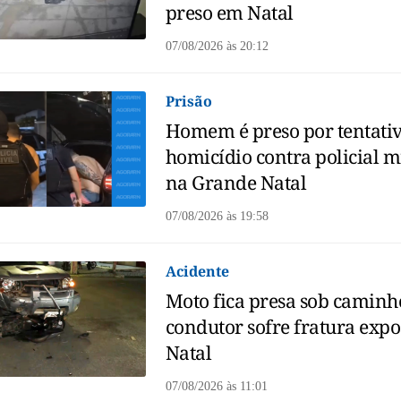
preso em Natal
07/08/2026
às
20:12
Prisão
Homem é preso por tentati
homicídio contra policial mi
na Grande Natal
07/08/2026
às
19:58
Acidente
Moto fica presa sob caminh
condutor sofre fratura exp
Natal
07/08/2026
às
11:01