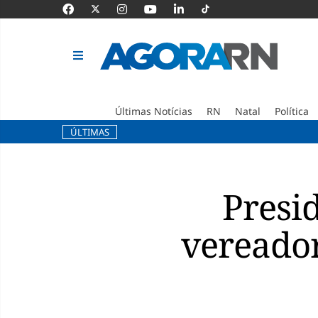
Últimas Notícias
RN
Natal
Política
ÚLTIMAS
Pular
para
o
Presi
conteúdo
vereador