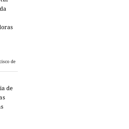
 da
doras
cisco de
ia de
as
as