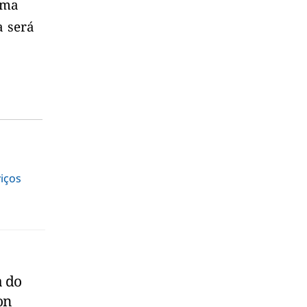
ima
a será
iços
a do
on