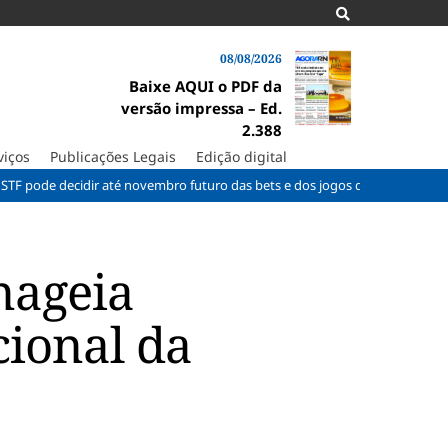
08/08/2026
Baixe AQUI o PDF da
versão impressa – Ed.
2.388
viços
Publicações Legais
Edição digital
ecidir até novembro futuro das bets e dos jogos de azar
Tenista Bia
nageia
cional da