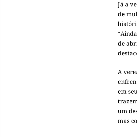
Já a v
de mul
histór
“Ainda
de abr
destac
A vere
enfren
em seu
trazem
um des
mas co