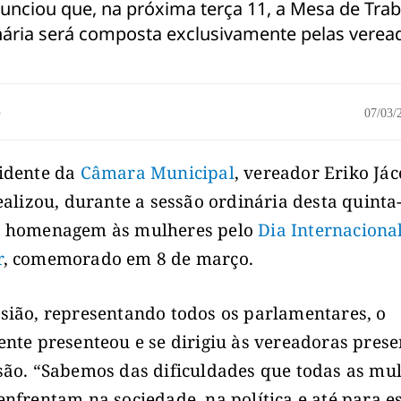
unciou que, na próxima terça 11, a Mesa de Tra
nária será composta exclusivamente pelas verea
o
07/03
idente da
Câmara Municipal
, vereador Eriko Já
realizou, durante a sessão ordinária desta quinta
a homenagem às mulheres pelo
Dia Internaciona
r
, comemorado em 8 de março.
sião, representando todos os parlamentares, o
ente presenteou e se dirigiu às vereadoras prese
são. “Sabemos das dificuldades que todas as mu
enfrentam na sociedade, na política e até para e