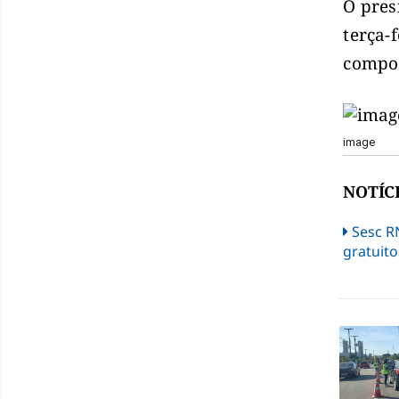
O pres
terça-
compos
image
NOTÍC
Sesc R
gratuito