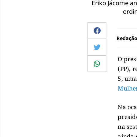
Eriko Jácome an
ordi
Redaçã
O pres
(PP), 
5, um
Mulhe
Na oca
presid
na ses
ainda 