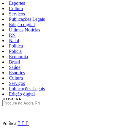
Esportes
Cultura
Serviços
Publicações Legais
Edição digital
Últimas Notícias
RN
Natal
Política
Polícia
Economia
Brasil
Saúde
Esportes
Cultura
Serviços
Publicações Legais
Edição digital
BUSCAR
ÚLTIMAS
Pular
Política
para
o