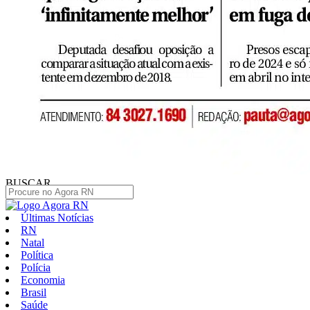
BUSCAR
Últimas Notícias
RN
Natal
Política
Polícia
Economia
Brasil
Saúde