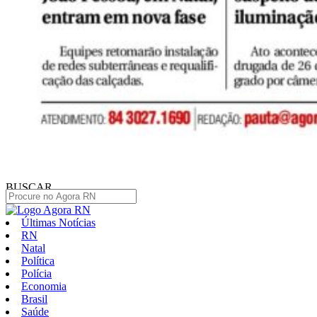
BUSCAR
Últimas Notícias
RN
Natal
Política
Polícia
Economia
Brasil
Saúde