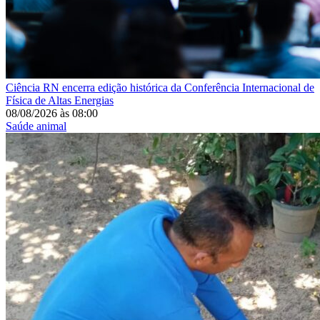
Ciência
RN encerra edição histórica da Conferência Internacional de
Física de Altas Energias
08/08/2026
às
08:00
Saúde animal