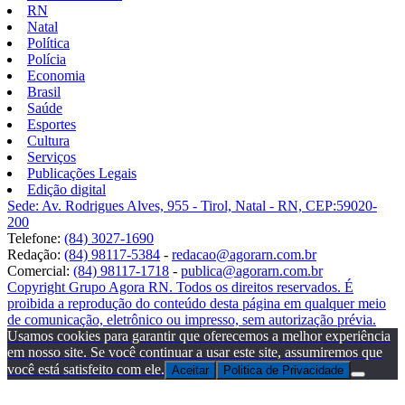
RN
Natal
Política
Polícia
Economia
Brasil
Saúde
Esportes
Cultura
Serviços
Publicações Legais
Edição digital
Sede: Av. Rodrigues Alves, 955 - Tirol, Natal - RN, CEP:59020-
200
Telefone:
(84) 3027-1690
Redação:
(84) 98117-5384
-
redacao@agorarn.com.br
Comercial:
(84) 98117-1718
-
publica@agorarn.com.br
Copyright Grupo Agora RN. Todos os direitos reservados. É
proibida a reprodução do conteúdo desta página em qualquer meio
de comunicação, eletrônico ou impresso, sem autorização prévia.
Usamos cookies para garantir que oferecemos a melhor experiência
em nosso site. Se você continuar a usar este site, assumiremos que
você está satisfeito com ele.
Aceitar
Politica de Privacidade