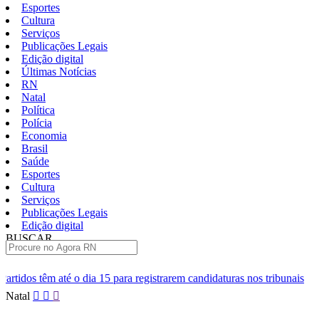
Esportes
Cultura
Serviços
Publicações Legais
Edição digital
Últimas Notícias
RN
Natal
Política
Polícia
Economia
Brasil
Saúde
Esportes
Cultura
Serviços
Publicações Legais
Edição digital
BUSCAR
ÚLTIMAS
15 para registrarem candidaturas nos tribunais
Senai RN abre 2 mil 
Pular
Natal
para
o