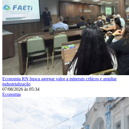
Economia
RN busca agregar valor a minerais críticos e ampliar
industrialização
07/08/2026
às
05:34
Economia