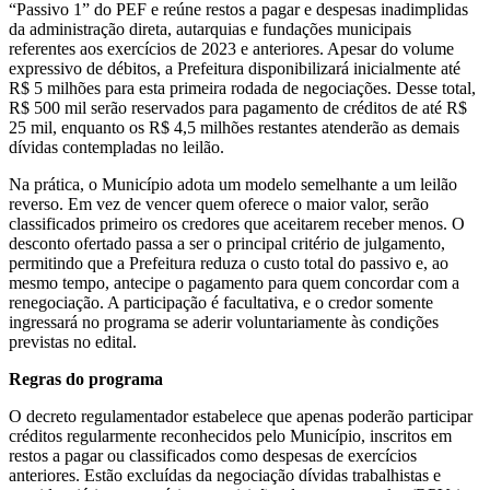
“Passivo 1” do PEF e reúne restos a pagar e despesas inadimplidas
da administração direta, autarquias e fundações municipais
referentes aos exercícios de 2023 e anteriores. Apesar do volume
expressivo de débitos, a Prefeitura disponibilizará inicialmente até
R$ 5 milhões para esta primeira rodada de negociações. Desse total,
R$ 500 mil serão reservados para pagamento de créditos de até R$
25 mil, enquanto os R$ 4,5 milhões restantes atenderão as demais
dívidas contempladas no leilão.
Na prática, o Município adota um modelo semelhante a um leilão
reverso. Em vez de vencer quem oferece o maior valor, serão
classificados primeiro os credores que aceitarem receber menos. O
desconto ofertado passa a ser o principal critério de julgamento,
permitindo que a Prefeitura reduza o custo total do passivo e, ao
mesmo tempo, antecipe o pagamento para quem concordar com a
renegociação. A participação é facultativa, e o credor somente
ingressará no programa se aderir voluntariamente às condições
previstas no edital.
Regras do programa
O decreto regulamentador estabelece que apenas poderão participar
créditos regularmente reconhecidos pelo Município, inscritos em
restos a pagar ou classificados como despesas de exercícios
anteriores. Estão excluídas da negociação dívidas trabalhistas e