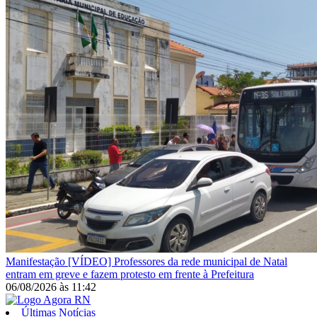
Manifestação
[VÍDEO] Professores da rede municipal de Natal
entram em greve e fazem protesto em frente à Prefeitura
06/08/2026
às
11:42
Últimas Notícias