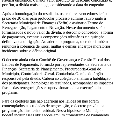
sistema eletrônico, o maior valor absoluto de desconto concedido e,
por fim, a dívida mais antiga, considerando a data do empenho.
Após a homologação do resultado, os credores vencedores terão
prazo de 30 dias para protocolar processo administrativo junto à
Secretaria Municipal de Finanças (Sefin) e assinar o Termo de
Renegociação, Pagamento e Novação. Nesse documento serão
formalizados o novo valor da dívida, o desconto concedido, a forma
de pagamento, eventuais compensações tributárias e a quitação
definitiva da obrigação. Ao aderir ao programa, o credor também
renuncia à cobrança de juros, multas e demais encargos moratórios
incidentes sobre o débito original.
O decreto ainda cria o Comitê de Governança e Gestão Fiscal dos
Leilões de Pagamento, formado por representantes da Secretaria de
Finanças, Secretaria de Planejamento, Procuradoria-Geral do
Município, Controladoria-Geral, Contadoria-Geral e do órgão
responsável pela dívida. Caberá ao colegiado analisar a habilitação
dos participantes, homologar os resultados, acompanhar os impactos
fiscais das renegociações e supervisionar toda a execução do
programa.
Para os credores que não aderirem aos leilões ou não forem
contemplados nas rodadas de negociação, o decreto prevê uma
programação financeira residual. Nessa hipótese, o Município
poderá incluir essas obrigações em um cronograma de pagamento