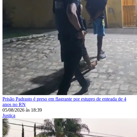
Prisão
Padrasto é preso em flagrante por estupro de enteada de 4
anos no RN
05/08/2026
às
18:39
Justiça