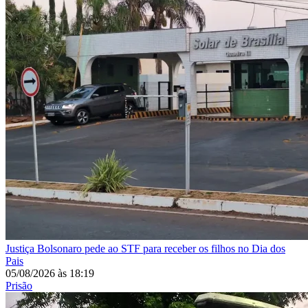
Justiça
Bolsonaro pede ao STF para receber os filhos no Dia dos
Pais
05/08/2026
às
18:19
Prisão