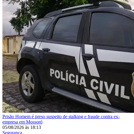
Prisão
Homem é preso suspeito de stalking e fraude contra ex-
empresa em Mossoró
05/08/2026
às
18:13
Segurança