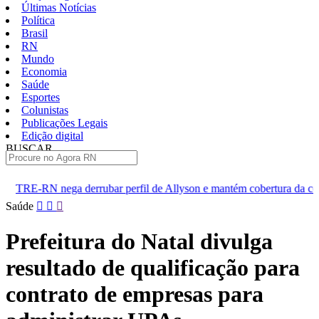
Últimas Notícias
Política
Brasil
RN
Mundo
Economia
Saúde
Esportes
Colunistas
Publicações Legais
Edição digital
BUSCAR
ÚLTIMAS
bar perfil de Allyson e mantém cobertura da convenção
Dupla 
Pular
Saúde
para
o
Prefeitura do Natal divulga
conteúdo
resultado de qualificação para
contrato de empresas para