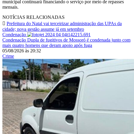
municipal continuará financiando o serviço por meio de repasses
mensais.
NOTÍCIAS RELACIONADAS
Prefeitura do Natal vai terceirizar administração das UPAs da
cidade; nova gestão assume já em setembro
Condenação
Condenação
Dupla de fugitivos de Mossoró é condenada junto com
mais quatro homens que deram apoio após fuga
05/08/2026
às
20:32
Crime