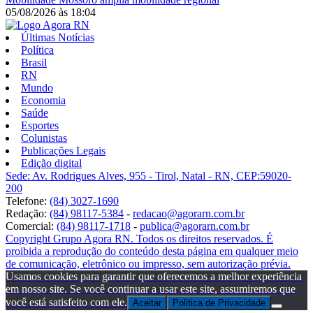
05/08/2026
às
18:04
Últimas Notícias
Política
Brasil
RN
Mundo
Economia
Saúde
Esportes
Colunistas
Publicações Legais
Edição digital
Sede: Av. Rodrigues Alves, 955 - Tirol, Natal - RN, CEP:59020-
200
Telefone:
(84) 3027-1690
Redação:
(84) 98117-5384
-
redacao@agorarn.com.br
Comercial:
(84) 98117-1718
-
publica@agorarn.com.br
Copyright Grupo Agora RN. Todos os direitos reservados. É
proibida a reprodução do conteúdo desta página em qualquer meio
de comunicação, eletrônico ou impresso, sem autorização prévia.
Usamos cookies para garantir que oferecemos a melhor experiência
em nosso site. Se você continuar a usar este site, assumiremos que
você está satisfeito com ele.
Aceitar
Politica de Privacidade