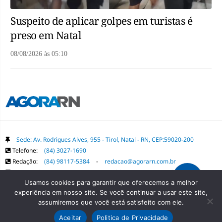
Suspeito de aplicar golpes em turistas é
preso em Natal
08/08/2026
às
05:10
Sede: Av. Rodrigues Alves, 955 - Tirol, Natal - RN, CEP:59020-200
Telefone:
(84) 3027-1690
Redação:
(84) 98117-5384
-
redacao@agorarn.com.br
Comercial:
(84) 98117-1718
-
publica@agorarn.com.br
Usamos cookies para garantir que oferecemos a melhor
experiência em nosso site. Se você continuar a usar este site,
Copyright Grupo Agora RN. Todos os direitos reservados. É proibida a
assumiremos que você está satisfeito com ele.
reprodução do conteúdo desta página em qualquer meio de comunicação,
Aceitar
Politica de Privacidade
eletrônico ou impresso, sem autorização prévia.