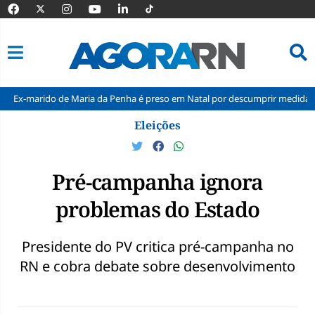
 de Maria da Penha é preso em Natal por descumprir medida protetiva
Pular
Eleições
para
o
conteúdo
Pré-campanha ignora
problemas do Estado
Presidente do PV critica pré-campanha no
RN e cobra debate sobre desenvolvimento