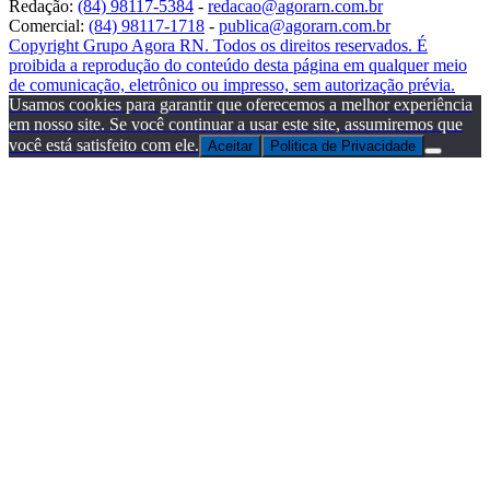
Redação:
(84) 98117-5384
-
redacao@agorarn.com.br
Comercial:
(84) 98117-1718
-
publica@agorarn.com.br
Copyright Grupo Agora RN. Todos os direitos reservados. É
proibida a reprodução do conteúdo desta página em qualquer meio
de comunicação, eletrônico ou impresso, sem autorização prévia.
Usamos cookies para garantir que oferecemos a melhor experiência
em nosso site. Se você continuar a usar este site, assumiremos que
você está satisfeito com ele.
Aceitar
Politica de Privacidade