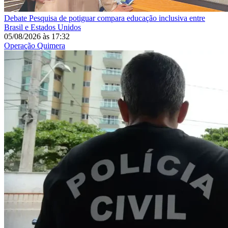
Debate
Pesquisa de potiguar compara educação inclusiva entre
Brasil e Estados Unidos
05/08/2026
às
17:32
Operação Quimera