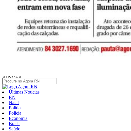
BUSCAR
Últimas Notícias
RN
Natal
Política
Polícia
Economia
Brasil
Saúde