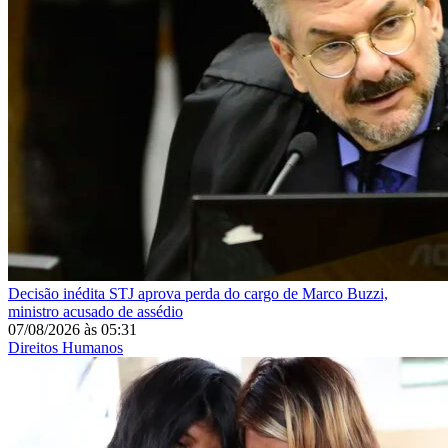
Decisão inédita
STJ aprova perda do cargo de Marco Buzzi,
ministro acusado de assédio
07/08/2026
às
05:31
Direitos Humanos