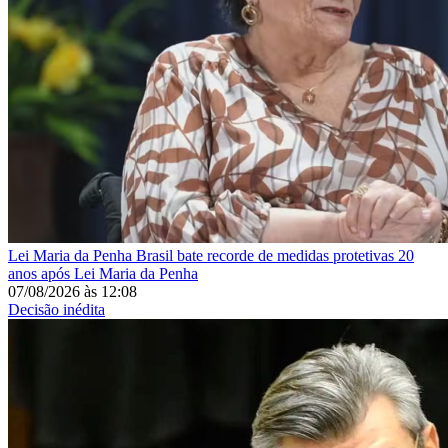
Lei Maria da Penha
Brasil bate recorde de medidas protetivas 20
anos após Lei Maria da Penha
07/08/2026
às
12:08
Decisão inédita