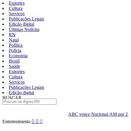
Esportes
Cultura
Serviços
Publicações Legais
Edição digital
Últimas Notícias
RN
Natal
Política
Polícia
Economia
Brasil
Saúde
Esportes
Cultura
Serviços
Publicações Legais
Edição digital
BUSCAR
ÚLTIMAS
ABC vence Nacional-AM por 2 a 1 fora de casa e abre 
Pular
Entretenimento
para
o