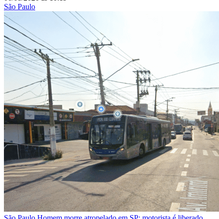
São Paulo
São Paulo
Homem morre atropelado em SP; motorista é liberado