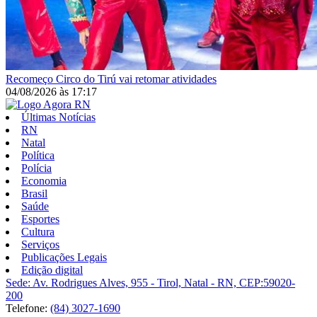
Recomeço
Circo do Tirú vai retomar atividades
04/08/2026
às
17:17
Últimas Notícias
RN
Natal
Política
Polícia
Economia
Brasil
Saúde
Esportes
Cultura
Serviços
Publicações Legais
Edição digital
Sede: Av. Rodrigues Alves, 955 - Tirol, Natal - RN, CEP:59020-
200
Telefone:
(84) 3027-1690