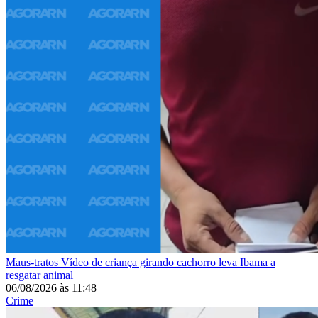
Maus-tratos
Vídeo de criança girando cachorro leva Ibama a
resgatar animal
06/08/2026
às
11:48
Crime