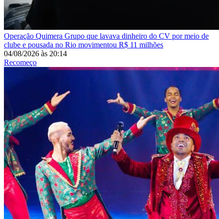
Operação Quimera
Grupo que lavava dinheiro do CV por meio de
clube e pousada no Rio movimentou R$ 11 milhões
04/08/2026
às
20:14
Recomeço