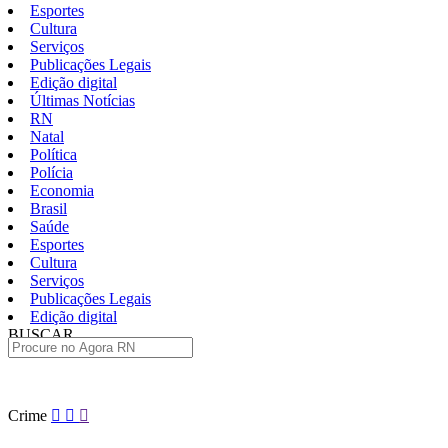
Esportes
Cultura
Serviços
Publicações Legais
Edição digital
Últimas Notícias
RN
Natal
Política
Polícia
Economia
Brasil
Saúde
Esportes
Cultura
Serviços
Publicações Legais
Edição digital
BUSCAR
ÚLTIMAS
Pular
Crime
para
o