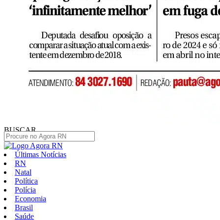
BUSCAR
Últimas Notícias
RN
Natal
Política
Polícia
Economia
Brasil
Saúde