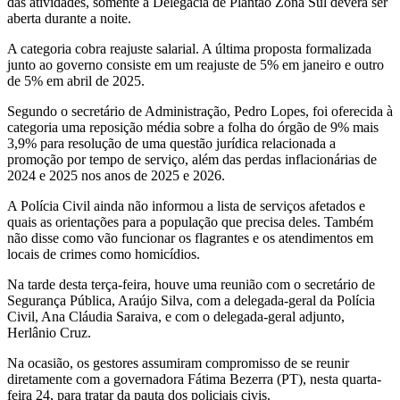
das atividades, somente a Delegacia de Plantão Zona Sul deverá ser
aberta durante a noite.
A categoria cobra reajuste salarial. A última proposta formalizada
junto ao governo consiste em um reajuste de 5% em janeiro e outro
de 5% em abril de 2025.
Segundo o secretário de Administração, Pedro Lopes, foi oferecida à
categoria uma reposição média sobre a folha do órgão de 9% mais
3,9% para resolução de uma questão jurídica relacionada a
promoção por tempo de serviço, além das perdas inflacionárias de
2024 e 2025 nos anos de 2025 e 2026.
A Polícia Civil ainda não informou a lista de serviços afetados e
quais as orientações para a população que precisa deles. Também
não disse como vão funcionar os flagrantes e os atendimentos em
locais de crimes como homicídios.
Na tarde desta terça-feira, houve uma reunião com o secretário de
Segurança Pública, Araújo Silva, com a delegada-geral da Polícia
Civil, Ana Cláudia Saraiva, e com o delegada-geral adjunto,
Herlânio Cruz.
Na ocasião, os gestores assumiram compromisso de se reunir
diretamente com a governadora Fátima Bezerra (PT), nesta quarta-
feira 24, para tratar da pauta dos policiais civis.