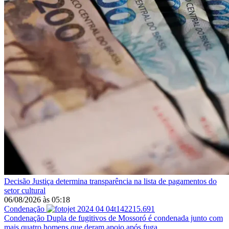
Decisão
Justiça determina transparência na lista de pagamentos do
setor cultural
06/08/2026
às
05:18
Condenação
Condenação
Dupla de fugitivos de Mossoró é condenada junto com
mais quatro homens que deram apoio após fuga