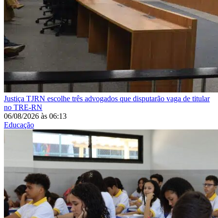
Justiça
TJRN escolhe três advogados que disputarão vaga de titular
no TRE-RN
06/08/2026
às
06:13
Educação