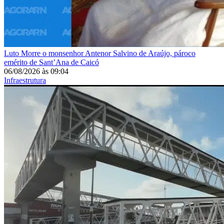
Luto
Morre o monsenhor Antenor Salvino de Araújo, pároco
emérito de Sant’Ana de Caicó
06/08/2026
às
09:04
Infraestrutura