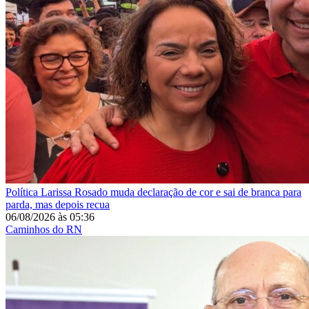
Política
Larissa Rosado muda declaração de cor e sai de branca para
parda, mas depois recua
06/08/2026
às
05:36
Caminhos do RN