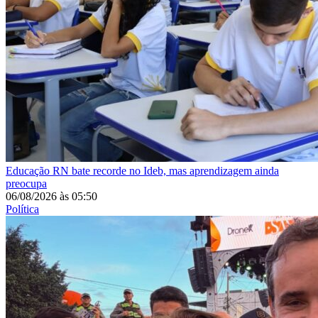
Educação
RN bate recorde no Ideb, mas aprendizagem ainda
preocupa
06/08/2026
às
05:50
Política