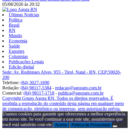
05/08/2026
às
20:32
Últimas Notícias
Política
Brasil
RN
Mundo
Economia
Saúde
Esportes
Colunistas
Publicações Legais
Edição digital
Sede: Av. Rodrigues Alves, 955 - Tirol, Natal - RN, CEP:59020-
200
Telefone:
(84) 3027-1690
Redação:
(84) 98117-5384
-
redacao@agorarn.com.br
Comercial:
(84) 98117-1718
-
publica@agorarn.com.br
Copyright Grupo Agora RN. Todos os direitos reservados. É
proibida a reprodução do conteúdo desta página em qualquer meio
de comunicação, eletrônico ou impresso, sem autorização prévia.
Usamos cookies para garantir que oferecemos a melhor experiência
em nosso site. Se você continuar a usar este site, assumiremos que
você está satisfeito com ele.
Aceitar
Politica de Privacidade