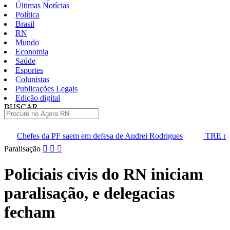
Últimas Notícias
Política
Brasil
RN
Mundo
Economia
Saúde
Esportes
Colunistas
Publicações Legais
Edição digital
BUSCAR
ÚLTIMAS
aem em defesa de Andrei Rodrigues
TRE marca audiência para div
Pular
Paralisação
para
o
Policiais civis do RN iniciam
conteúdo
paralisação, e delegacias
fecham