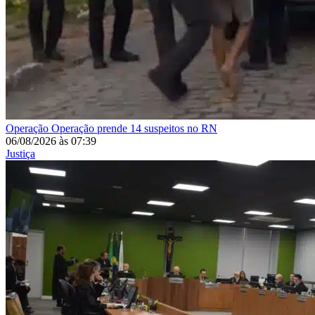
Operação
Operação prende 14 suspeitos no RN
06/08/2026
às
07:39
Justiça