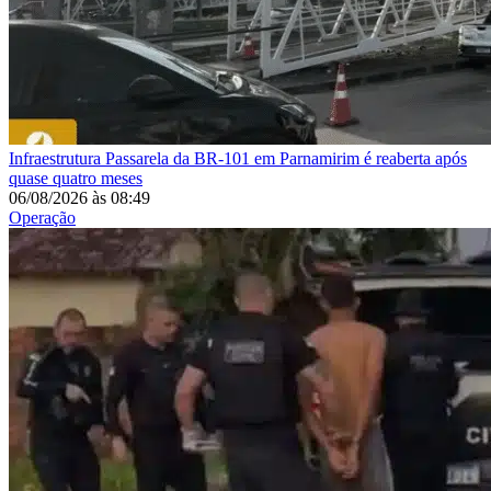
Infraestrutura
Passarela da BR-101 em Parnamirim é reaberta após
quase quatro meses
06/08/2026
às
08:49
Operação