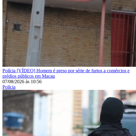
Polícia
[VÍDEO] Homem é preso por série de furtos a comércios e
prédios públicos em Macau
07/08/2026
às
10:56
Polícia