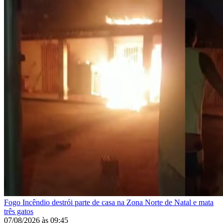
Fogo
Incêndio destrói parte de casa na Zona Norte de Natal e mata
três gatos
07/08/2026
às
09:45