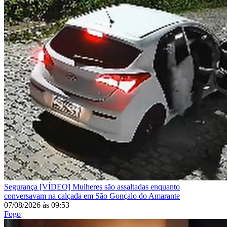
Segurança
[VÍDEO] Mulheres são assaltadas enquanto
conversavam na calçada em São Gonçalo do Amarante
07/08/2026
às
09:53
Fogo