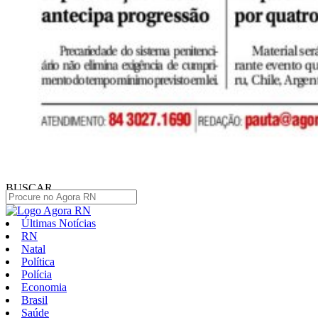
BUSCAR
Últimas Notícias
RN
Natal
Política
Polícia
Economia
Brasil
Saúde