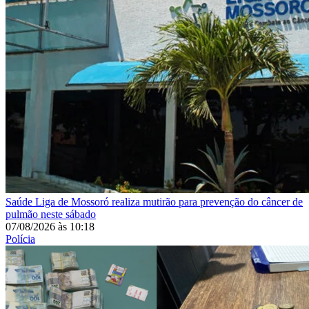
Saúde
Liga de Mossoró realiza mutirão para prevenção do câncer de
pulmão neste sábado
07/08/2026
às
10:18
Polícia