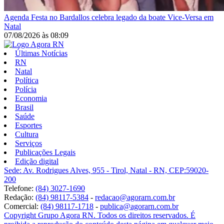
Agenda
Festa no Bardallos celebra legado da boate Vice-Versa em
Natal
07/08/2026
às
08:09
Últimas Notícias
RN
Natal
Política
Polícia
Economia
Brasil
Saúde
Esportes
Cultura
Serviços
Publicações Legais
Edição digital
Sede: Av. Rodrigues Alves, 955 - Tirol, Natal - RN, CEP:59020-
200
Telefone:
(84) 3027-1690
Redação:
(84) 98117-5384
-
redacao@agorarn.com.br
Comercial:
(84) 98117-1718
-
publica@agorarn.com.br
Copyright Grupo Agora RN. Todos os direitos reservados. É