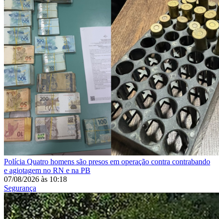
Polícia
Quatro homens são presos em operação contra contrabando
e agiotagem no RN e na PB
07/08/2026
às
10:18
Segurança