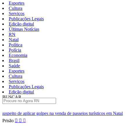
Esportes
Cultura
Serviços
Publicações Legais
Edição digital
Últimas Notícias
RN
Natal
Política
Polícia
Economia
Brasil
Saúde
Esportes
Cultura
Serviços
Publicações Legais
Edição digital
BUSCAR
ÚLTIMAS
s na venda de passeios turísticos em Natal
Moto fica presa sob c
Pular
Prisão
para
o