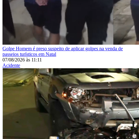
Golpe
Homem é preso suspeito de aplicar golpes na venda de
passeios turísticos em Natal
07/08/2026
às
11:11
Acidente