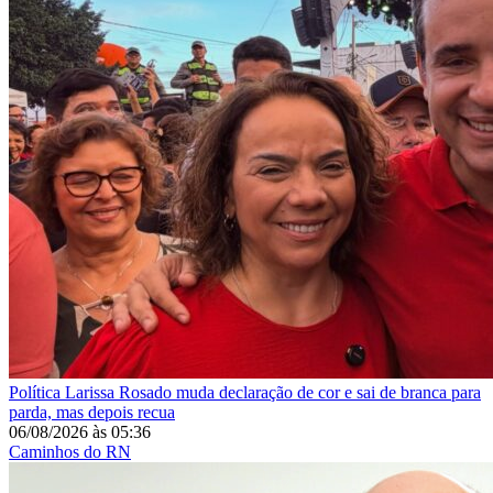
Política
Larissa Rosado muda declaração de cor e sai de branca para
parda, mas depois recua
06/08/2026
às
05:36
Caminhos do RN