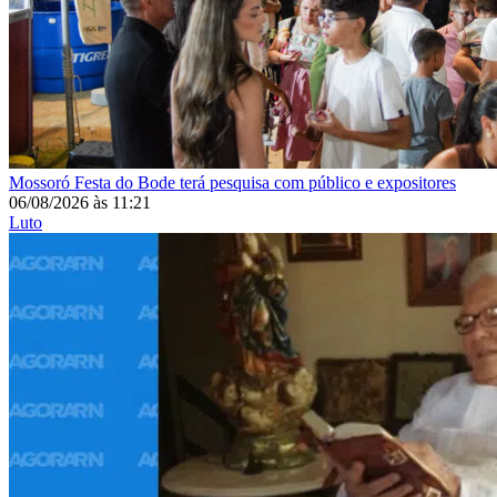
Mossoró
Festa do Bode terá pesquisa com público e expositores
06/08/2026
às
11:21
Luto