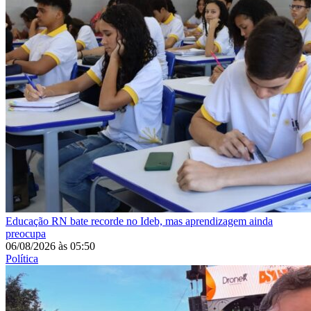
Educação
RN bate recorde no Ideb, mas aprendizagem ainda
preocupa
06/08/2026
às
05:50
Política