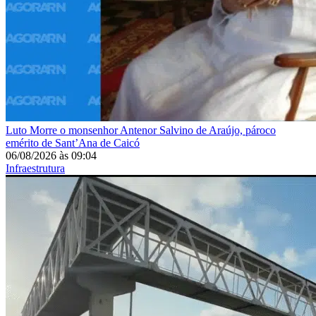
Luto
Morre o monsenhor Antenor Salvino de Araújo, pároco
emérito de Sant’Ana de Caicó
06/08/2026
às
09:04
Infraestrutura