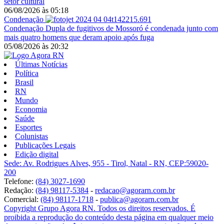
setor cultural
06/08/2026
às
05:18
Condenação
Condenação
Dupla de fugitivos de Mossoró é condenada junto com
mais quatro homens que deram apoio após fuga
05/08/2026
às
20:32
Últimas Notícias
Política
Brasil
RN
Mundo
Economia
Saúde
Esportes
Colunistas
Publicações Legais
Edição digital
Sede: Av. Rodrigues Alves, 955 - Tirol, Natal - RN, CEP:59020-
200
Telefone:
(84) 3027-1690
Redação:
(84) 98117-5384
-
redacao@agorarn.com.br
Comercial:
(84) 98117-1718
-
publica@agorarn.com.br
Copyright Grupo Agora RN. Todos os direitos reservados. É
proibida a reprodução do conteúdo desta página em qualquer meio