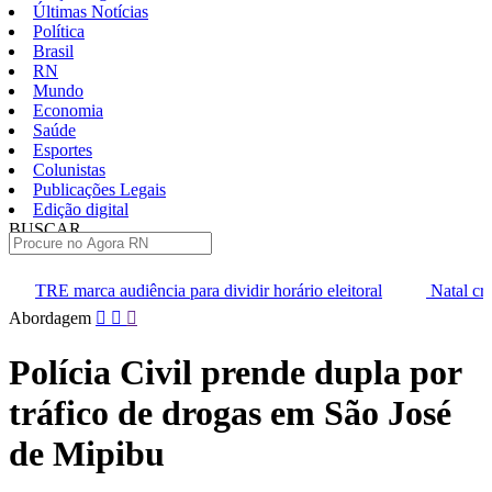
Últimas Notícias
Política
Brasil
RN
Mundo
Economia
Saúde
Esportes
Colunistas
Publicações Legais
Edição digital
BUSCAR
ÚLTIMAS
ncia para dividir horário eleitoral
Natal cria cargos de agentes d
Pular
Abordagem
para
o
Polícia Civil prende dupla por
conteúdo
tráfico de drogas em São José
de Mipibu