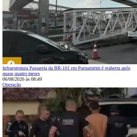
Infraestrutura
Passarela da BR-101 em Parnamirim é reaberta após
quase quatro meses
06/08/2026
às
08:49
Operação