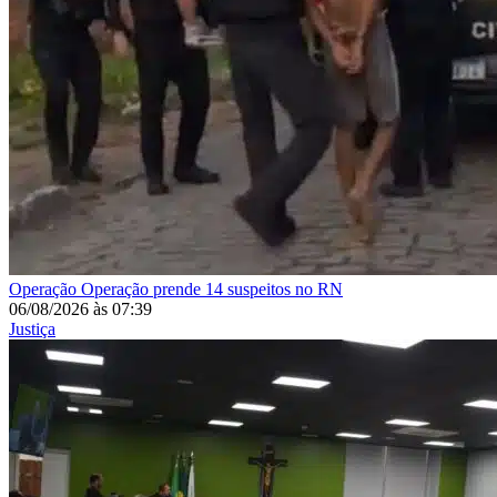
Operação
Operação prende 14 suspeitos no RN
06/08/2026
às
07:39
Justiça