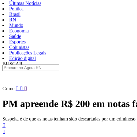
Últimas Notícias
Política
Brasil
RN
Mundo
Economia
Saúde
Esportes
Colunistas
Publicações Legais
Edição digital
BUSCAR
ÚLTIMAS
Pular
Crime
para
o
PM apreende R$ 200 em notas fa
conteúdo
Suspeita é de que as notas tenham sido descartadas por um criminoso 