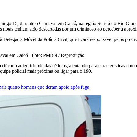
domingo 15, durante o Carnaval em Caicó, na região Seridó do Rio Gran
 notas tenham sido descartadas por um criminoso ao perceber a aproximaç
Delegacia Móvel da Polícia Civil, que ficará responsável pelos proced
rnaval em Caicó - Foto: PMRN / Reprodução
erificar a autenticidade das cédulas, atentando para características co
quipe policial mais próxima ou ligar para o 190.
mais quatro homens que deram apoio após fuga