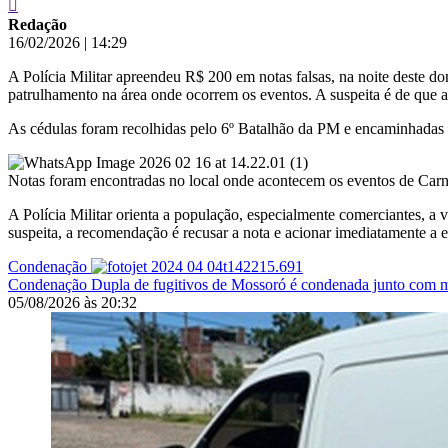
Redação
16/02/2026
|
14:29
A Polícia Militar apreendeu R$ 200 em notas falsas, na noite deste 
patrulhamento na área onde ocorrem os eventos. A suspeita é de que as
As cédulas foram recolhidas pelo 6º Batalhão da PM e encaminhadas à 
Notas foram encontradas no local onde acontecem os eventos de Ca
A Polícia Militar orienta a população, especialmente comerciantes, a v
suspeita, a recomendação é recusar a nota e acionar imediatamente a e
Condenação
Condenação
Dupla de fugitivos de Mossoró é condenada junto com 
05/08/2026
às
20:32