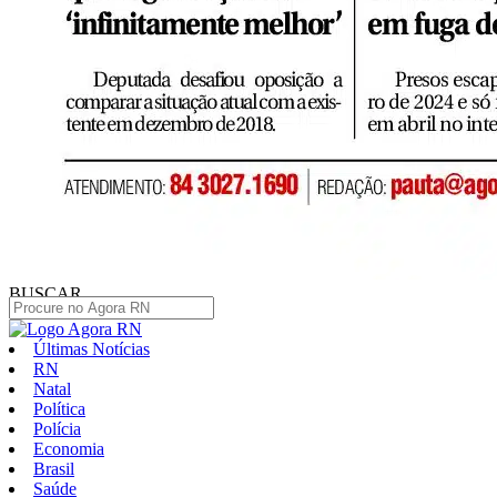
BUSCAR
Últimas Notícias
RN
Natal
Política
Polícia
Economia
Brasil
Saúde