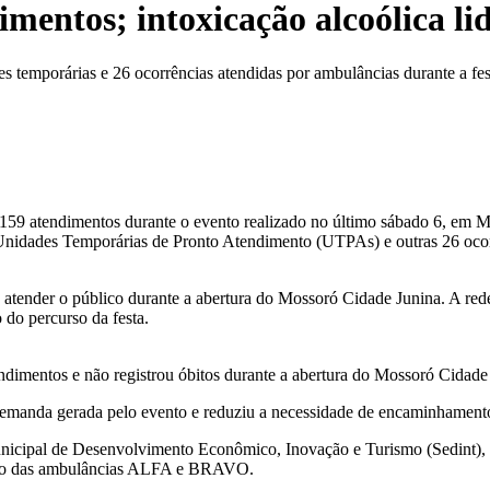
mentos; intoxicação alcoólica li
es temporárias e 26 ocorrências atendidas por ambulâncias durante a f
159 atendimentos durante o evento realizado no último sábado 6, em M
nidades Temporárias de Pronto Atendimento (UTPAs) e outras 26 ocorrê
tender o público durante a abertura do Mossoró Cidade Junina. A rede 
 do percurso da festa.
tendimentos e não registrou óbitos durante a abertura do Mossoró Ci
emanda gerada pelo evento e reduziu a necessidade de encaminhamentos
cipal de Desenvolvimento Econômico, Inovação e Turismo (Sedint), na
ção das ambulâncias ALFA e BRAVO.