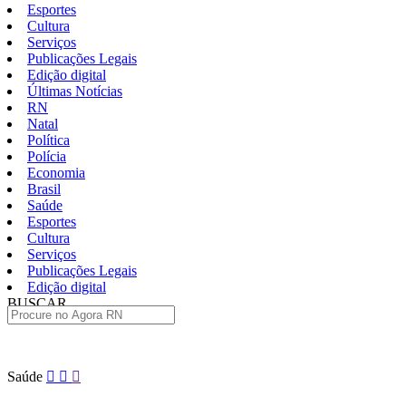
Esportes
Cultura
Serviços
Publicações Legais
Edição digital
Últimas Notícias
RN
Natal
Política
Polícia
Economia
Brasil
Saúde
Esportes
Cultura
Serviços
Publicações Legais
Edição digital
BUSCAR
ÚLTIMAS
Pular
Saúde
para
o