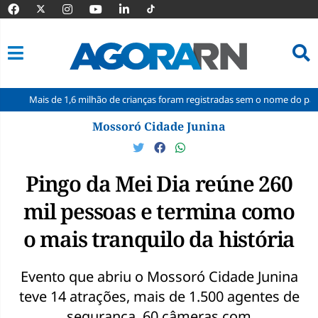
e 1,6 milhão de crianças foram registradas sem o nome do pai no Brasil em 
Pular
Mossoró Cidade Junina
para
o
conteúdo
Pingo da Mei Dia reúne 260
mil pessoas e termina como
o mais tranquilo da história
Evento que abriu o Mossoró Cidade Junina
teve 14 atrações, mais de 1.500 agentes de
segurança, 60 câmeras com