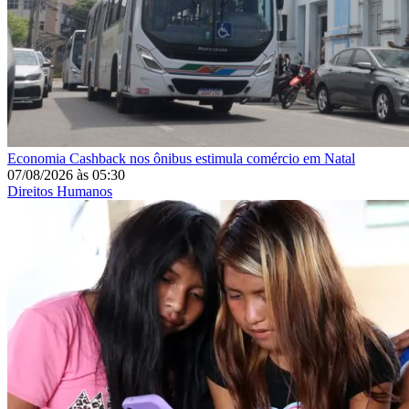
Economia
Cashback nos ônibus estimula comércio em Natal
07/08/2026
às
05:30
Direitos Humanos