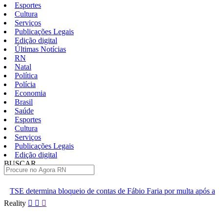
Esportes
Cultura
Serviços
Publicações Legais
Edição digital
Últimas Notícias
RN
Natal
Política
Polícia
Economia
Brasil
Saúde
Esportes
Cultura
Serviços
Publicações Legais
Edição digital
BUSCAR
ÚLTIMAS
eio de contas de Fábio Faria por multa após ataque a Lula
Suspe
Pular
Reality
para
o