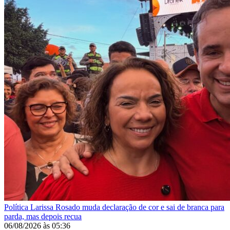
Política
Larissa Rosado muda declaração de cor e sai de branca para
parda, mas depois recua
06/08/2026
às
05:36