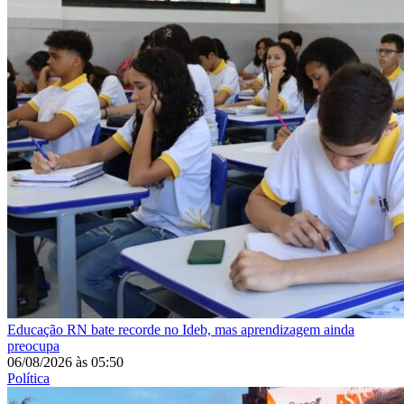
Educação
RN bate recorde no Ideb, mas aprendizagem ainda
preocupa
06/08/2026
às
05:50
Política