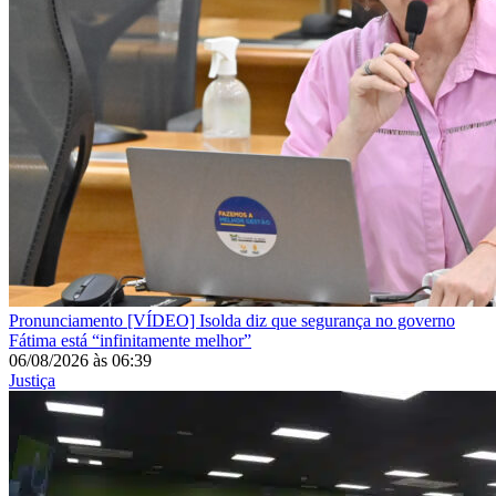
Pronunciamento
[VÍDEO] Isolda diz que segurança no governo
Fátima está “infinitamente melhor”
06/08/2026
às
06:39
Justiça