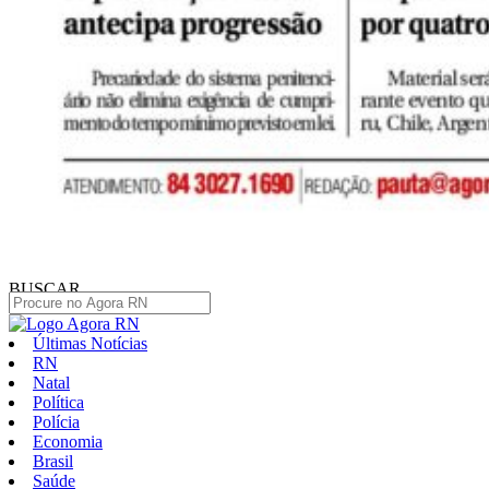
BUSCAR
Últimas Notícias
RN
Natal
Política
Polícia
Economia
Brasil
Saúde