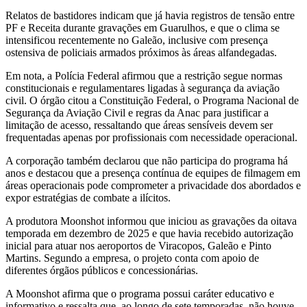
Relatos de bastidores indicam que já havia registros de tensão entre
PF e Receita durante gravações em Guarulhos, e que o clima se
intensificou recentemente no Galeão, inclusive com presença
ostensiva de policiais armados próximos às áreas alfandegadas.
Em nota, a Polícia Federal afirmou que a restrição segue normas
constitucionais e regulamentares ligadas à segurança da aviação
civil. O órgão citou a Constituição Federal, o Programa Nacional de
Segurança da Aviação Civil e regras da Anac para justificar a
limitação de acesso, ressaltando que áreas sensíveis devem ser
frequentadas apenas por profissionais com necessidade operacional.
A corporação também declarou que não participa do programa há
anos e destacou que a presença contínua de equipes de filmagem em
áreas operacionais pode comprometer a privacidade dos abordados e
expor estratégias de combate a ilícitos.
A produtora Moonshot informou que iniciou as gravações da oitava
temporada em dezembro de 2025 e que havia recebido autorização
inicial para atuar nos aeroportos de Viracopos, Galeão e Pinto
Martins. Segundo a empresa, o projeto conta com apoio de
diferentes órgãos públicos e concessionárias.
A Moonshot afirma que o programa possui caráter educativo e
informativo e ressalta que, ao longo de sete temporadas, não houve