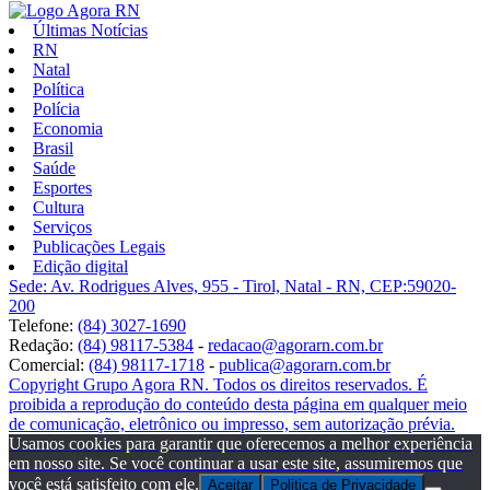
Últimas Notícias
RN
Natal
Política
Polícia
Economia
Brasil
Saúde
Esportes
Cultura
Serviços
Publicações Legais
Edição digital
Sede: Av. Rodrigues Alves, 955 - Tirol, Natal - RN, CEP:59020-
200
Telefone:
(84) 3027-1690
Redação:
(84) 98117-5384
-
redacao@agorarn.com.br
Comercial:
(84) 98117-1718
-
publica@agorarn.com.br
Copyright Grupo Agora RN. Todos os direitos reservados. É
proibida a reprodução do conteúdo desta página em qualquer meio
de comunicação, eletrônico ou impresso, sem autorização prévia.
Usamos cookies para garantir que oferecemos a melhor experiência
em nosso site. Se você continuar a usar este site, assumiremos que
você está satisfeito com ele.
Aceitar
Politica de Privacidade