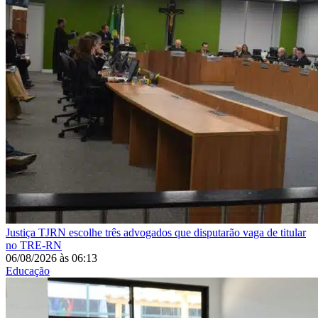
Justiça
TJRN escolhe três advogados que disputarão vaga de titular
no TRE-RN
06/08/2026
às
06:13
Educação