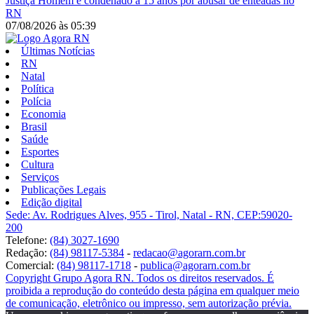
Justiça
Homem é condenado a 15 anos por abusar de enteadas no
RN
07/08/2026
às
05:39
Últimas Notícias
RN
Natal
Política
Polícia
Economia
Brasil
Saúde
Esportes
Cultura
Serviços
Publicações Legais
Edição digital
Sede: Av. Rodrigues Alves, 955 - Tirol, Natal - RN, CEP:59020-
200
Telefone:
(84) 3027-1690
Redação:
(84) 98117-5384
-
redacao@agorarn.com.br
Comercial:
(84) 98117-1718
-
publica@agorarn.com.br
Copyright Grupo Agora RN. Todos os direitos reservados. É
proibida a reprodução do conteúdo desta página em qualquer meio
de comunicação, eletrônico ou impresso, sem autorização prévia.