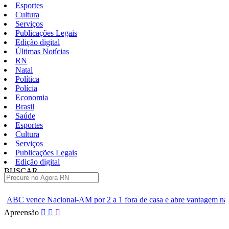
Esportes
Cultura
Serviços
Publicações Legais
Edição digital
Últimas Notícias
RN
Natal
Política
Polícia
Economia
Brasil
Saúde
Esportes
Cultura
Serviços
Publicações Legais
Edição digital
BUSCAR
ÚLTIMAS
M por 2 a 1 fora de casa e abre vantagem nas quartas
Cine Ser
Pular
Apreensão
para
o