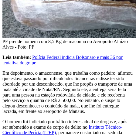
PF prende homem com 8,5 Kg de maconha no Aeroporto Aluízio
Alves - Foto: PF
Leia também:
Polícia Federal indicia Bolsonaro e mais 36 por
tentativa de golpe
Em depoimento, o amazonense, que trabalha como padeiro, afirmou
que estava passando por dificuldades financeiras e disse ter sido
abordado por um desconhecido, que lhe propôs o transporte de uma
mala até a cidade de Natal/RN. Segundo ele, a entrega seria feita
para uma pessoa na estação rodoviária da cidade, e ele receberia
pelo serviço a quantia de R$ 2.500,00. No entanto, o suspeito
alegou desconhecer o conteúdo da mala, que lhe foi entregue
lacrada, em frente ao aeroporto de Manaus.
O homem foi indiciado por tráfico interestadual de drogas e, após
ser submetido a exame de corpo de delito no
Instituto Técnico-
Científico de Perícia (ITEP)
, permanece custodiado na sede da