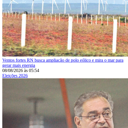
Ventos fortes
RN busca ampliação de polo eólico e mira o mar para
gerar mais energia
08/08/2026
às
05:54
Eleições 2026