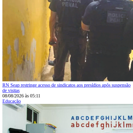
RN
Seap restringe acesso de sindicatos aos presídios após suspensão
de visitas
08/08/2026
às
05:11
Educação