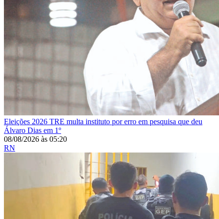
Eleições 2026
TRE multa instituto por erro em pesquisa que deu
Álvaro Dias em 1º
08/08/2026
às
05:20
RN