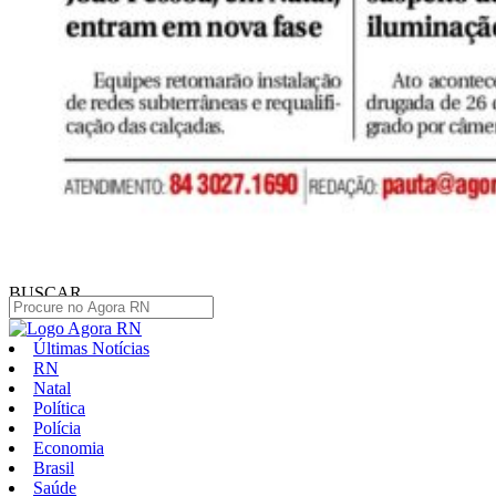
BUSCAR
Últimas Notícias
RN
Natal
Política
Polícia
Economia
Brasil
Saúde