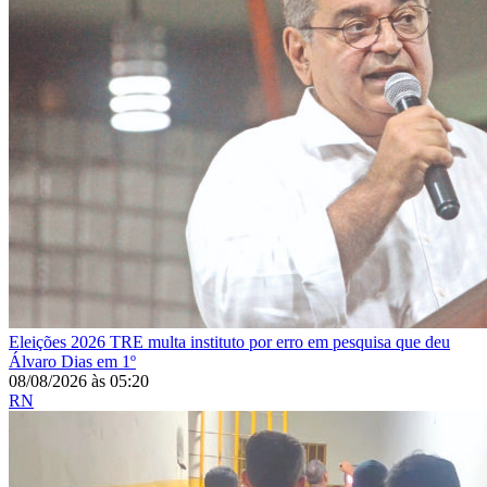
Eleições 2026
TRE multa instituto por erro em pesquisa que deu
Álvaro Dias em 1º
08/08/2026
às
05:20
RN