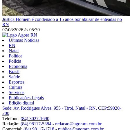
Justiça
Homem é condenado a 15 anos por abusar de enteadas no
RN
07/08/2026
às
05:39
Últimas Notícias
RN
Natal
Política
Polícia
Economia
Brasil
Saúde
Esportes
Cultura
Serviços
Publicações Legais
Edição digital
Sede: Av. Rodrigues Alves, 955 - Tirol, Natal - RN, CEP:59020-
200
Telefone:
(84) 3027-1690
Redação:
(84) 98117-5384
-
redacao@agorarn.com.br
Comercial:
(84) 98117-1718
-
publica@agorarn.com.br