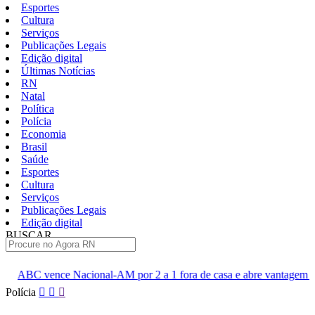
Esportes
Cultura
Serviços
Publicações Legais
Edição digital
Últimas Notícias
RN
Natal
Política
Polícia
Economia
Brasil
Saúde
Esportes
Cultura
Serviços
Publicações Legais
Edição digital
BUSCAR
ÚLTIMAS
-AM por 2 a 1 fora de casa e abre vantagem nas quartas
Cine S
Pular
Polícia
para
o