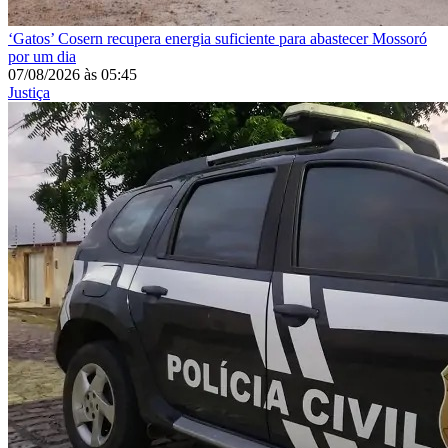
‘Gatos’
Cosern recupera energia suficiente para abastecer Mossoró
por um dia
07/08/2026
às
05:45
Justiça