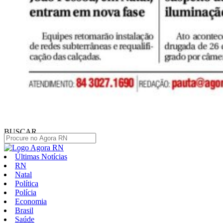
BUSCAR
Últimas Notícias
RN
Natal
Política
Polícia
Economia
Brasil
Saúde