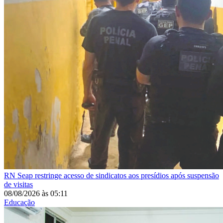
RN
Seap restringe acesso de sindicatos aos presídios após suspensão
de visitas
08/08/2026
às
05:11
Educação